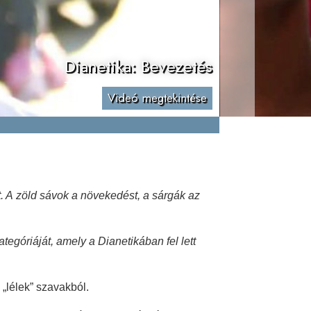
Dianetika: Bevezetés
Videó megtekintése
. A zöld sávok a növekedést, a sárgák az
egóriáját, amely a Dianetikában fel lett
„lélek” szavakból.