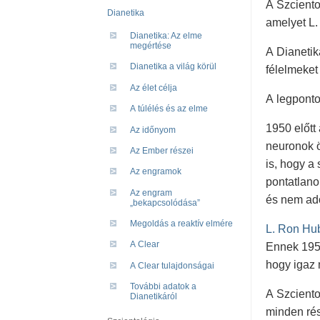
A Szciento
Dianetika
amelyet L.
Dianetika: Az elme
megértése
A Dianetik
Dianetika a világ körül
félelmeket
Az élet célja
A legponto
A túlélés és az elme
1950 előtt
Az időnyom
neuronok ö
Az Ember részei
is, hogy a
Az engramok
pontatlano
Az engram
és nem ad
„bekapcsolódása”
Megoldás a reaktív elmére
L. Ron Hu
A Clear
Ennek 1950
hogy igaz 
A Clear tulajdonságai
További adatok a
A Szciento
Dianetikáról
minden rés