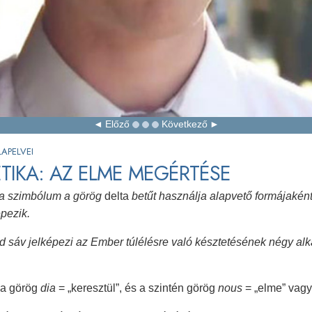
Előző
Következő
APELVEI
TIKA: AZ ELME MEGÉRTÉSE
ka szimbólum a görög
delta
betűt használja alapvető formájaként
épezik.
d sáv jelképezi az Ember túlélésre való késztetésének négy alkat
 a görög
dia
= „keresztül”, és a szintén görög
nous
= „elme” vagy 