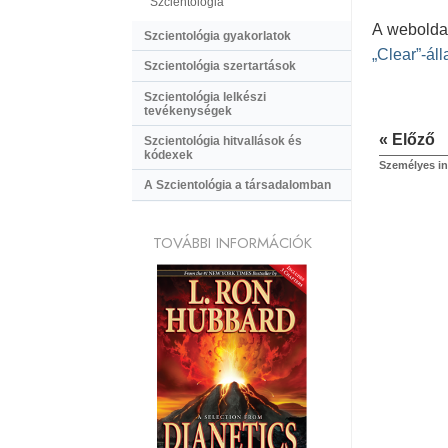
Szcientológia
A weboldal
Szcientológia gyakorlatok
„Clear”-ál
Szcientológia szertartások
Szcientológia lelkészi
tevékenységek
« Előző
Szcientológia hitvallások és
kódexek
Személyes in
A Szcientológia a társadalomban
TOVÁBBI INFORMÁCIÓK