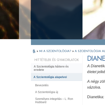
»
MI A SZCIENTOLÓGIA?
»
A SZCIENTOLÓGIA AL
DIANE
HITTÉTELEK ÉS GYAKORLATOK
A Dianeti
A Szcientológia háttere és
eredete
életet jelk
A Szcientológia alapelvei
A négy zöl
Bevezetés
vázolva.
A Szcientológia új
Dianetika:
Személyes integritás – L. Ron
Hubbard