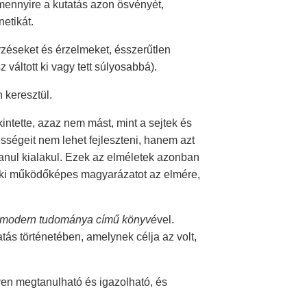
ennyire a kutatás azon ösvényét,
etikát.
rzéseket és érzelmeket, ésszerűtlen
váltott ki vagy tett súlyosabbá).
 keresztül.
ntette, azaz nem mást, mint a sejtek és
égeit nem lehet fejleszteni, hanem azt
anul kialakul. Ezek az elméletek azonban
t ki működőképes magyarázatot az elmére,
g modern tudománya című könyvé
vel.
atás történetében, amelynek célja az volt,
yen megtanulható és igazolható, és