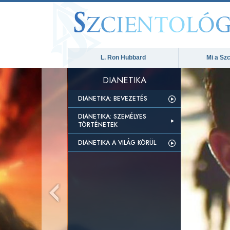
L. Ron Hubbard
Mi a Szc
DIANETIKA
DIANETIKA: BEVEZETÉS
DIANETIKA: SZEMÉLYES
TÖRTÉNETEK
DIANETIKA A VILÁG KÖRÜL