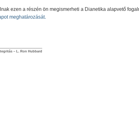
nak ezen a részén ön megismerheti a Dianetika alapvető fogalm
lapot meghatározását.
tegritás – L. Ron Hubbard