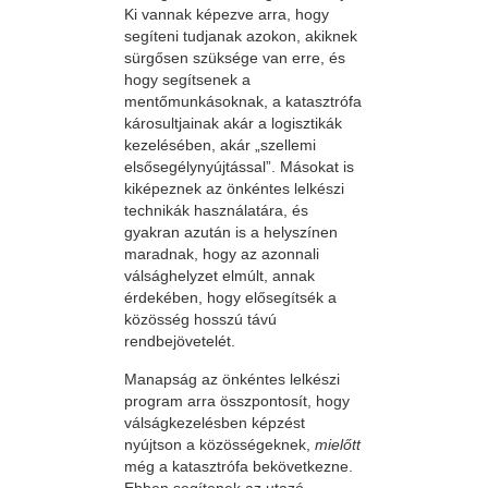
Ki vannak képezve arra, hogy
segíteni tudjanak azokon, akiknek
sürgősen szüksége van erre, és
hogy segítsenek a
mentőmunkásoknak, a katasztrófa
károsultjainak akár a logisztikák
kezelésében, akár „szellemi
elsősegélynyújtással”. Másokat is
kiképeznek az önkéntes lelkészi
technikák használatára, és
gyakran azután is a helyszínen
maradnak, hogy az azonnali
válsághelyzet elmúlt, annak
érdekében, hogy elősegítsék a
közösség hosszú távú
rendbejövetelét.
Manapság az önkéntes lelkészi
program arra összpontosít, hogy
válságkezelésben képzést
nyújtson a közösségeknek,
mielőtt
még a katasztrófa bekövetkezne.
Ebben segítenek az utazó