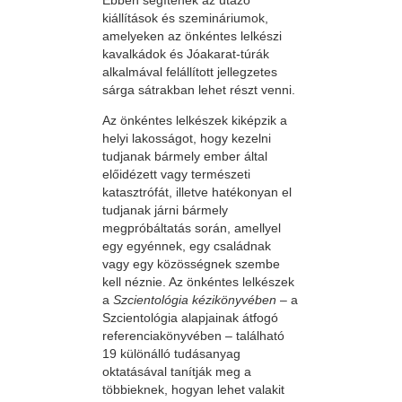
kiállítások és szemináriumok,
amelyeken az önkéntes lelkészi
kavalkádok és Jóakarat-túrák
alkalmával felállított jellegzetes
sárga sátrakban lehet részt venni.
Az önkéntes lelkészek kiképzik a
helyi lakosságot, hogy kezelni
tudjanak bármely ember által
előidézett vagy természeti
katasztrófát, illetve hatékonyan el
tudjanak járni bármely
megpróbáltatás során, amellyel
egy egyénnek, egy családnak
vagy egy közösségnek szembe
kell néznie. Az önkéntes lelkészek
a
Szcientológia kézikönyvében
– a
Szcientológia alapjainak átfogó
referenciakönyvében – található
19 különálló tudásanyag
oktatásával tanítják meg a
többieknek, hogyan lehet valakit