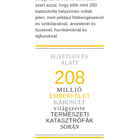
szert azzal, hogy több mint 200
katasztrófa helyszínén voltak
jelen, mint például földrengéseknél
és szökőáraknál, árvizeknél és
tüzeknél, hurrikánoknál és
tájfunoknál.
EGYETLEN ÉV
ALATT
208
MILLIÓ
EMBERI ÉLET
KÁROSULT
világszerte
TERMÉSZETI
KATASZTRÓFÁK
SORÁN