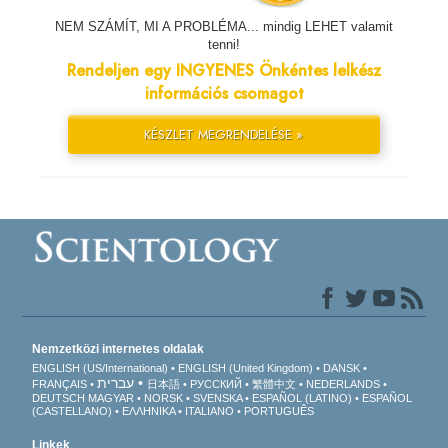
NEM SZÁMÍT, MI A PROBLÉMA... mindig LEHET valamit
tenni!
Rendeljen egy INGYENES Önkéntes lelkész
információs csomagot
KÉSZLET MEGRENDELÉSE »
Nemzetközi internetes oldalak
ENGLISH (US/International)
ENGLISH (United Kingdom)
DANSK
עברית
FRANÇAIS
日本語
РУССКИЙ
繁體中文
NEDERLANDS
DEUTSCH
MAGYAR
NORSK
SVENSKA
ESPAÑOL (LATINO)
ESPAÑOL
(CASTELLANO)
ΕΛΛΗΝΙΚA
ITALIANO
PORTUGUÊS
Linkek