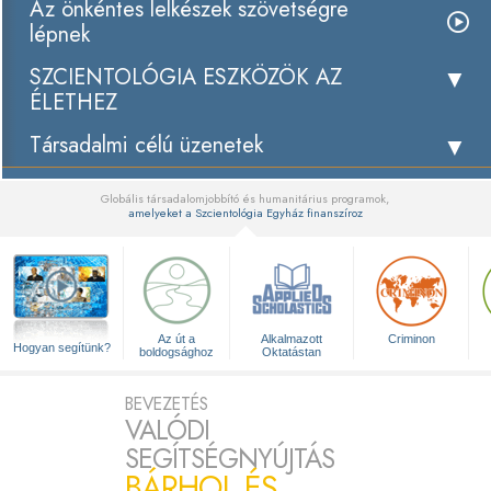
Az önkéntes lelkészek szövetségre
lépnek
SZCIENTOLÓGIA ESZKÖZÖK AZ
ÉLETHEZ
Társadalmi célú üzenetek
Globális társadalomjobbító és humanitárius programok,
amelyeket a Szcientológia Egyház finanszíroz
▼
Az út a
Alkalmazott
Criminon
Hogyan segítünk?
boldogsághoz
Oktatástan
BEVEZETÉS
VALÓDI
SEGÍTSÉGNYÚJTÁS
BÁRHOL ÉS