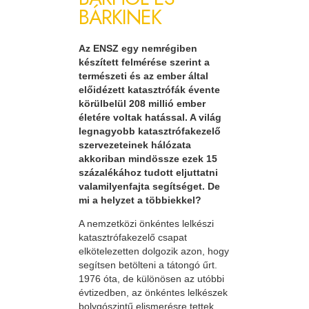
BÁRKINEK
Az ENSZ egy nemrégiben
készített felmérése szerint a
természeti és az ember által
előidézett katasztrófák évente
körülbelül 208 millió ember
életére voltak hatással. A világ
legnagyobb katasztrófakezelő
szervezeteinek hálózata
akkoriban mindössze ezek 15
százalékához tudott eljuttatni
valamilyenfajta segítséget. De
mi a helyzet a többiekkel?
A nemzetközi önkéntes lelkészi
katasztrófakezelő csapat
elkötelezetten dolgozik azon, hogy
segítsen betölteni a tátongó űrt.
1976 óta, de különösen az utóbbi
évtizedben, az önkéntes lelkészek
bolygószintű elismerésre tettek