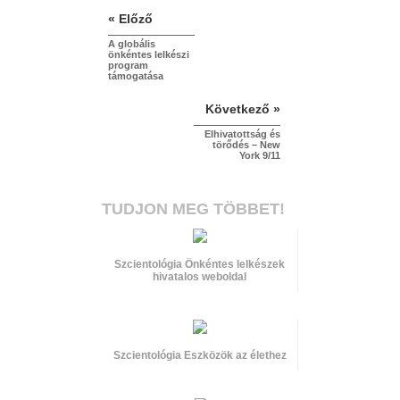
« Előző
A globális
önkéntes lelkészi
program
támogatása
Következő »
Elhivatottság és
törődés – New
York 9/11
TUDJON MEG TÖBBET!
Szcientológia Önkéntes lelkészek
hivatalos weboldal
Szcientológia Eszközök az élethez