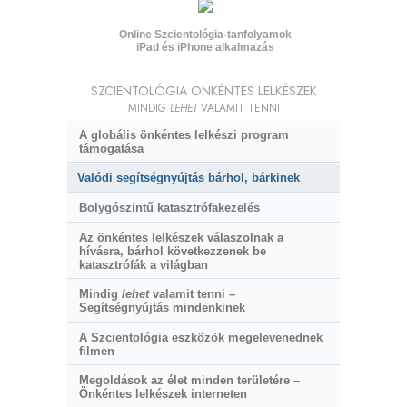
Online Szcientológia-tanfolyamok
iPad és iPhone alkalmazás
SZCIENTOLÓGIA ÖNKÉNTES LELKÉSZEK
MINDIG
LEHET
VALAMIT TENNI
A globális önkéntes lelkészi program
támogatása
Valódi segítségnyújtás bárhol, bárkinek
Bolygószintű katasztrófakezelés
Az önkéntes lelkészek válaszolnak a
hívásra, bárhol következzenek be
katasztrófák a világban
Mindig
lehet
valamit tenni –
Segítségnyújtás mindenkinek
A Szcientológia eszközök megelevenednek
filmen
Megoldások az élet minden területére –
Önkéntes lelkészek interneten