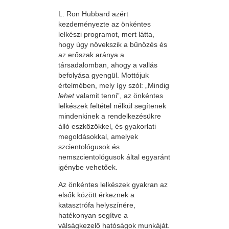
L. Ron Hubbard azért
kezdeményezte az önkéntes
lelkészi programot, mert látta,
hogy úgy növekszik a bűnözés és
az erőszak aránya a
társadalomban, ahogy a vallás
befolyása gyengül. Mottójuk
értelmében, mely így szól: „Mindig
lehet
valamit tenni”, az önkéntes
lelkészek feltétel nélkül segítenek
mindenkinek a rendelkezésükre
álló eszközökkel, és gyakorlati
megoldásokkal, amelyek
szcientológusok és
nemszcientológusok által egyaránt
igénybe vehetőek.
Az önkéntes lelkészek gyakran az
elsők között érkeznek a
katasztrófa helyszínére,
hatékonyan segítve a
válságkezelő hatóságok munkáját.