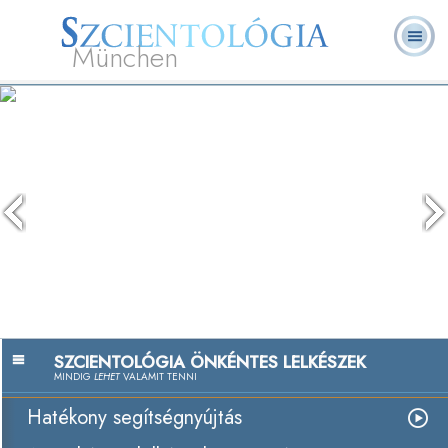
München
L. Ron Hubbard
Mi a Szcientológia?
Önkéntes lelkészek
GYIK
Könyvek
SZCIENTOLÓGIA ÖNKÉNTES LELKÉSZEK
MINDIG
LEHET
VALAMIT TENNI
Hatékony segítségnyújtás