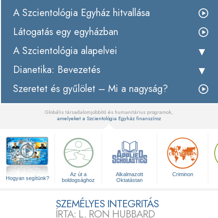
A Szcientológia Egyház hitvallása
Látogatás egy egyházban
A Szcientológia alapelvei
Dianetika: Bevezetés
Szeretet és gyűlölet – Mi a nagyság?
Globális társadalomjobbító és humanitárius programok,
amelyeket a Szcientológia Egyház finanszíroz
▼
Az út a
Alkalmazott
Criminon
Hogyan segítünk?
boldogsághoz
Oktatástan
SZEMÉLYES INTEGRITÁS
ÍRTA: L. RON HUBBARD