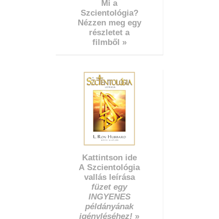
Mi a
Szcientológia?
Nézzen meg egy
részletet a
filmből »
Kattintson ide
A Szcientológia
vallás leírása
füzet egy
INGYENES
példányának
igényléséhez!
»