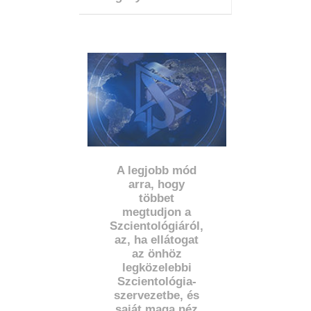
A legjobb mód
arra, hogy
többet
megtudjon a
Szcientológiáról,
az, ha ellátogat
az önhöz
legközelebbi
Szcientológia-
szervezetbe, és
saját maga néz