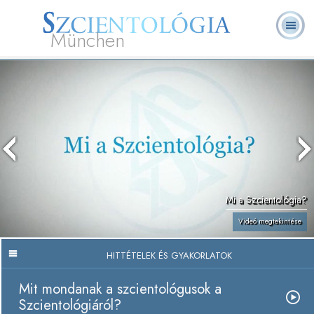
München
L. Ron Hubbard
Mi a Szcientológia?
Önkéntes lelkészek
GYIK
Könyvek
Mi a Szcientológia?
Videó megtekintése
HITTÉTELEK ÉS GYAKORLATOK
Mit mondanak a szcientológusok a
Szcientológiáról?