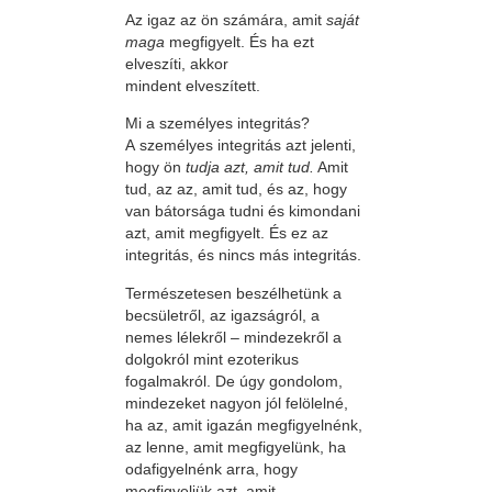
A
z igaz az ön számára, amit
saját
maga
megfigyelt. És ha ezt
elveszíti, akkor
mindent elveszített.
Mi a személyes integritás?
A személyes integritás azt jelenti,
hogy ön
tudja azt, amit tud.
Amit
tud, az az, amit tud, és az, hogy
van bátorsága tudni és kimondani
azt, amit megfigyelt. És ez az
integritás, és nincs más integritás.
Természetesen beszélhetünk a
becsületről, az igazságról, a
nemes lélekről – mindezekről a
dolgokról mint ezoterikus
fogalmakról. De úgy gondolom,
mindezeket nagyon jól felölelné,
ha az, amit igazán megfigyelnénk,
az lenne, amit megfigyelünk, ha
odafigyelnénk arra, hogy
megfigyeljük azt, amit