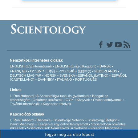
Nemzetközi internetes oldalak
ENGLISH (US/International)
ENGLISH (United Kingdom)
DANSK
עברית
FRANÇAIS
日本語
РУССКИЙ
繁體中文
NEDERLANDS
DEUTSCH
MAGYAR
NORSK
SVENSKA
ESPAÑOL (LATINO)
ESPAÑOL
(CASTELLANO)
ΕΛΛΗΝΙΚA
ITALIANO
PORTUGUÊS
Linkek
L. Ron Hubbard
A Szcientológia tanai és gyakorlatai
Hangok az
emberiségért
Önkéntes lelkészek
GYIK
Könyvek
Online tanfolyamok
További információk
Kapcsolat
Helyek
Kapcsolódó oldalak
L. Ron Hubbard
Dianetika
Scientology Network
Scientology Religion
David Miscavige
Kezdjen el egy online tanfolyamot!
Szcientológia önkéntes
lelkészek
Scientológusok Nemzetközi Szövetsége
Freedom Magazine
Az út a boldogsághoz
Akik felszólalnak egy
Tegye meg az első lépést
drogmentes világért
Együtt az Emberi Jogokért
Fiatalok az Emberi Jogokért