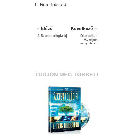
L. Ron Hubbard
« Előző
Következő »
A Szcientológia új
Dianetika:
Az elme
megértése
TUDJON MEG TÖBBET!