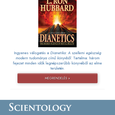
Ingyenes válogatás a
Dianetika: A szellemi egészség
modern tudománya című könyvből
. Tartalma: három
fejezet minden idők legnépszerűbb könyvéből az elme
területén.
MEGRENDELÉS »