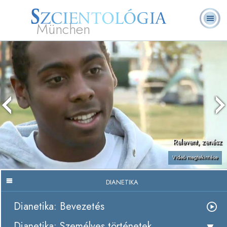
München
L. Ron Hubbard
Mi a Szcientológia?
Önkéntes lelkészek
GYIK
Könyvek
Relevent, zenész
Videó megtekintése
DIANETIKA
Dianetika: Bevezetés
Dianetika: Személyes történetek