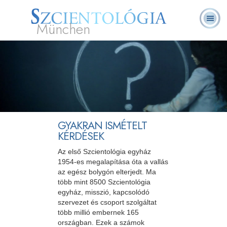
München
L. Ron Hubbard
Mi a Szcientológia?
Önkéntes lelkészek
GYIK
Könyvek
GYAKRAN ISMÉTELT
KÉRDÉSEK
Az első Szcientológia egyház
1954-es megalapítása óta a vallás
az egész bolygón elterjedt. Ma
több mint 8500 Szcientológia
egyház, misszió, kapcsolódó
szervezet és csoport szolgáltat
több millió embernek 165
országban. Ezek a számok