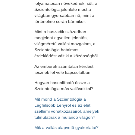
folyamatosan növekednek; sőt, a
Szcientológia jelenléte most a
világban gyorsabban nő, mint a
történelme során bármikor.
Mint a huszadik században
megjelent egyetlen jelentős,
világméretű vallási mozgalom, a
Szcientológia hatalmas
érdeklődést vált ki a közönségből.
Az emberek számtalan kérdést
tesznek fel vele kapcsolatban:
Hogyan hasonlítható össze a
Szcientológia más vallásokkal?
Mit mond a Szcientológia a
Legfelsőbb Lényről és az élet
szellemi vonatkozásairól, amelyek
túlmutatnak a mulandó világon?
Mik a vallás alapvető gyakorlatai?