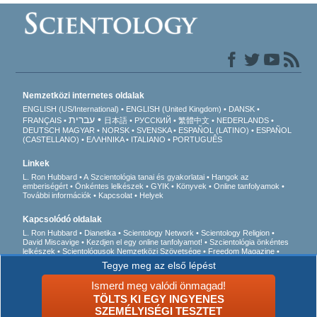
Nemzetközi internetes oldalak
ENGLISH (US/International)
ENGLISH (United Kingdom)
DANSK
עברית
FRANÇAIS
日本語
РУССКИЙ
繁體中文
NEDERLANDS
DEUTSCH
MAGYAR
NORSK
SVENSKA
ESPAÑOL (LATINO)
ESPAÑOL
(CASTELLANO)
ΕΛΛΗΝΙΚA
ITALIANO
PORTUGUÊS
Linkek
L. Ron Hubbard
A Szcientológia tanai és gyakorlatai
Hangok az
emberiségért
Önkéntes lelkészek
GYIK
Könyvek
Online tanfolyamok
További információk
Kapcsolat
Helyek
Kapcsolódó oldalak
L. Ron Hubbard
Dianetika
Scientology Network
Scientology Religion
David Miscavige
Kezdjen el egy online tanfolyamot!
Szcientológia önkéntes
lelkészek
Scientológusok Nemzetközi Szövetsége
Freedom Magazine
Az út a boldogsághoz
Akik felszólalnak egy
Tegye meg az első lépést
drogmentes világért
Együtt az Emberi Jogokért
Fiatalok az Emberi Jogokért
Állampolgári Bizottság az Emberi Jogokért
Ismerd meg valódi önmagad!
TÖLTS KI EGY INGYENES
© 2026 Church of Scientology International. Minden jog fenntartva.
Adatvédelmi
SZEMÉLYISÉGI TESZTET
megjegyzés
•
Cookie-irányelvek
•
Használati feltételek
•
Jogi megjegyzés