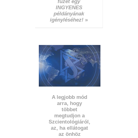
füzet egy
INGYENES
példányának
igényléséhez!
»
A legjobb mód
arra, hogy
többet
megtudjon a
Szcientológiáról,
az, ha ellátogat
az önhöz