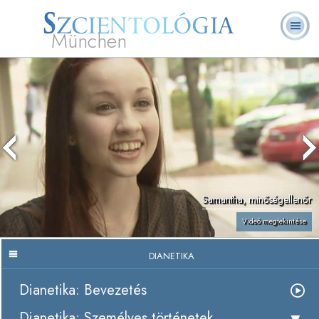
München
L. Ron Hubbard
Mi a Szcientológia?
Önkéntes lelkészek
GYIK
Könyvek
Samantha, minőségellenőr
Videó megtekintése
DIANETIKA
Dianetika: Bevezetés
Dianetika: Személyes történetek