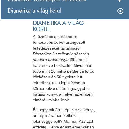
Dianetika a világ körül
DIANETIKA A VILÁG
KÖRÜL
A tűznél és a keréknél is
fontosabbnak beharangozott
felfedezéseket tartalmazó
Dianetika: A szellemi egészség
modern tudománya
több mint
hatvan éve bestseller. Mivel már
több mint 20 millió példánya forog
közkézen és 50 nyelvre lett
lefordítva, ez a legszélesebb
körben olvasott és legnagyobb
hatású könyv, amelyet az emberi
elméről valaha írtak.
És hogy mit ért még el ez a könyv,
amely mára nemzetközi
jelenséggé vált? Ma már Ázsiától
Afrikáig, illetve egész Amerikában