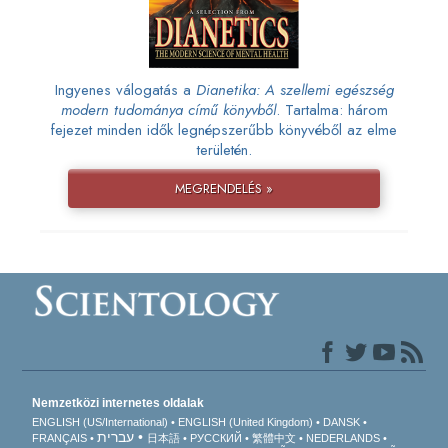
Ingyenes válogatás a
Dianetika: A szellemi egészség
modern tudománya című könyvből
. Tartalma: három
fejezet minden idők legnépszerűbb könyvéből az elme
területén.
MEGRENDELÉS »
Nemzetközi internetes oldalak
ENGLISH (US/International)
ENGLISH (United Kingdom)
DANSK
עברית
FRANÇAIS
日本語
РУССКИЙ
繁體中文
NEDERLANDS