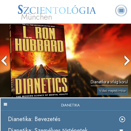
München
L. Ron Hubbard
Mi a Szcientológia?
Önkéntes lelkészek
GYIK
Könyvek
Dianetika a világ körül
Videó megtekintése
DIANETIKA
Dianetika: Bevezetés
Dianetika: Személyes történetek