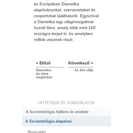
és Európában Dianetika
alapítványokat, szervezeteket és
csoportokat találhatunk. Egyszóval
a Dianetika egy világmozgalmat
hozott létre, amely több mint 160
országra terjed ki, és amelyben
milliók vesznek részt.
« Előző
Következő »
Dianetika:
Az élet célja
Az elme
megértése
HITTÉTELEK ÉS GYAKORLATOK
A Szcientológia háttere és eredete
A Szcientológia alapelvei
Bevezetés