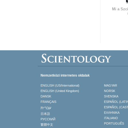
Mi a Szc
Nemzetközi internetes oldalak
ENGLISH (US/International)
MAGYAR
ENGLISH (United Kingdom)
NORSK
DANSK
SVENSKA
FRANÇAIS
ESPAÑOL (LATI
עברית
ESPAÑOL (CAS
ΕΛΛΗΝΙΚA
日本語
ITALIANO
РУССКИЙ
PORTUGUÊS
繁體中文