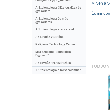
Látogatás egy egyházban
Milyen a S
A Szcientológia állásfoglalása és
gyakorlata
És mindene
A Szcientológia és más
gyakorlatok
A Szcientológia szervezetek
Az Egyház vezetése
Religious Technology Center
Mi a Szellemi Technológia
Egyháza?
Az egyház finanszírozása
TUDJON
A Szcientológia a társadalomban