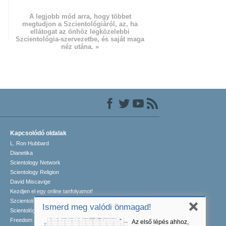
A legjobb mód arra, hogy többet
megtudjon a Szcientológiáról, az, ha
ellátogat az önhöz legközelebbi
Szcientológia-szervezetbe, és saját maga
néz utána. »
Kapcsolódó oldalak
L. Ron Hubbard
Dianetika
Scientology Network
Scientology Religion
David Miscavige
Kezdjen el egy online tanfolyamot!
Szcientológia önkéntes lelkészek
Ismerd meg valódi önmagad!
Scientológusok Nemzetközi Szövetsége
Freedom Magazine
Az első lépés ahhoz,