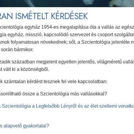
AN ISMÉTELT KÉRDÉSEK
cientológia egyház 1954-es megalapítása óta a vallás az egész 
gia egyház, misszió, kapcsolódó szervezet és csoport szolgálta
mok folyamatosan növekednek; sőt, a Szcientológia jelenléte m
 során bármikor.
zadik században megjelent egyetlen jelentős, világméretű vall
t vált ki a közönségből.
 számtalan kérdést tesznek fel vele kapcsolatban:
onlítható össze a Szcientológia más vallásokkal?
 Szcientológia a Legfelsőbb Lényről és az élet szellemi vonat
ás alapvető gyakorlatai?