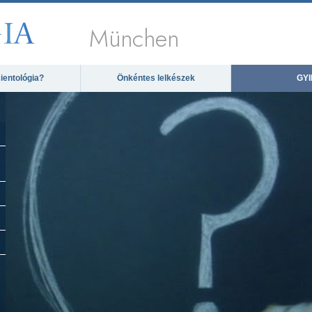
München
ientológia?
Önkéntes lelkészek
GYI