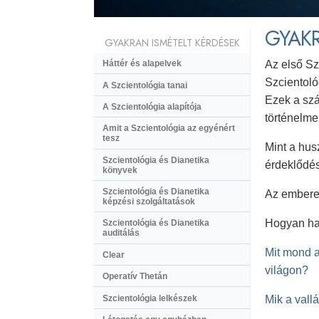
GYAKR
GYAKRAN ISMÉTELT KÉRDÉSEK
Az első Sz
Háttér és alapelvek
Szcientoló
A Szcientológia tanai
Ezek a szá
A Szcientológia alapítója
történelme
Amit a Szcientológia az egyénért
tesz
Mint a hus
Szcientológia és Dianetika
érdeklődés
könyvek
Szcientológia és Dianetika
Az emberek
képzési szolgáltatások
Hogyan has
Szcientológia és Dianetika
auditálás
Mit mond a
Clear
világon?
Operatív Thetán
Szcientológia lelkészek
Mik a vall