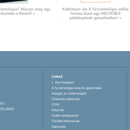
ientológia? Nézzen meg egy
Kattintson ide A Szcientológia vallás
részletet a filmből »
leírása
füzet egy INGYENES
példányának igényléséhez!
»
Linkek
L. Ron Hubbard
A Szcientológia tanai és gyakorlatai
Hangok az emberiségért
Önkéntes lelkészek
NO)
GYIK
TELLANO)
Könyvek
Online tanfolyamok
További információk
Kapcsolat