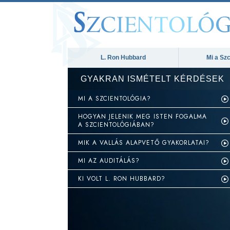
L. Ron Hubbard
Mi a Szc
GYAKRAN ISMÉTELT KÉRDÉSEK
MI A SZCIENTOLÓGIA?
HOGYAN JELENIK MEG ISTEN FOGALMA
A SZCIENTOLÓGIÁBAN?
MIK A VALLÁS ALAPVETŐ GYAKORLATAI?
MI AZ AUDITÁLÁS?
KI VOLT L. RON HUBBARD?