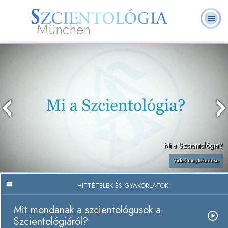
München
L. Ron Hubbard
Mi a Szcientológia?
Önkéntes lelkészek
GYIK
Könyvek
Mi a Szcientológia?
Videó megtekintése
HITTÉTELEK ÉS GYAKORLATOK
Mit mondanak a szcientológusok a
Szcientológiáról?