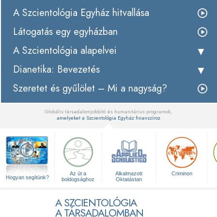
A Szcientológia Egyház hitvallása
Látogatás egy egyházban
A Szcientológia alapelvei
Dianetika: Bevezetés
Szeretet és gyűlölet – Mi a nagyság?
Globális társadalomjobbító és humanitárius programok,
amelyeket a Szcientológia Egyház finanszíroz
▼
Az út a
Alkalmazott
Criminon
Hogyan segítünk?
boldogsághoz
Oktatástan
A SZCIENTOLÓGIA
A TÁRSADALOMBAN