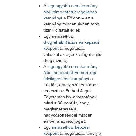
A
legnagyobb nem kormány
által támogatott drogellenes
kampányt
a Földön – ez a
kampány minden évben több
tízmillió fiatalt ér el;
Egy nemzetközi
drogrehabilitációs és képzési
központ
támogatását,
válaszul az egész világot sújtó
drogkrízisre;
A
legnagyobb nem kormány
által támogatott Emberi jogi
felvilágosítási kampányt
a
Földön, amely széles körben
terjeszti az Emberi Jogok
Egyetemes Nyilatkozatának
mind a 30 pontját, hogy
megismertesse a
nagyközönséggel minden
ember alapvető jogait;
Egy
nemzetközi képzési
központ
támogatását, amely a