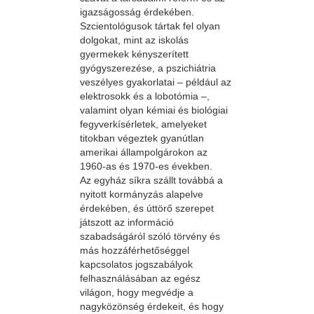
igazságosság érdekében.
Szcientológusok tártak fel olyan
dolgokat, mint az iskolás
gyermekek kényszerített
gyógyszerezése, a pszichiátria
veszélyes gyakorlatai – például az
elektrosokk és a lobotómia –,
valamint olyan kémiai és biológiai
fegyverkísérletek, amelyeket
titokban végeztek gyanútlan
amerikai állampolgárokon az
1960-as és 1970-es években.
Az egyház síkra szállt továbbá a
nyitott kormányzás alapelve
érdekében, és úttörő szerepet
játszott az információ
szabadságáról szóló törvény és
más hozzáférhetőséggel
kapcsolatos jogszabályok
felhasználásában az egész
világon, hogy megvédje a
nagyközönség érdekeit, és hogy