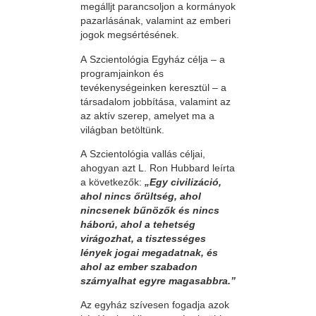
megálljt parancsoljon a kormányok
pazarlásának, valamint az emberi
jogok megsértésének.
A Szcientológia Egyház célja – a
programjainkon és
tevékenységeinken keresztül – a
társadalom jobbítása, valamint az
az aktív szerep, amelyet ma a
világban betöltünk.
A Szcientológia vallás céljai,
ahogyan azt L. Ron Hubbard leírta
a következők:
„Egy civilizáció,
ahol nincs őrültség, ahol
nincsenek bűnözők és nincs
háború, ahol a tehetség
virágozhat, a tisztességes
lények jogai megadatnak, és
ahol az ember szabadon
szárnyalhat egyre magasabbra.”
Az egyház szívesen fogadja azok