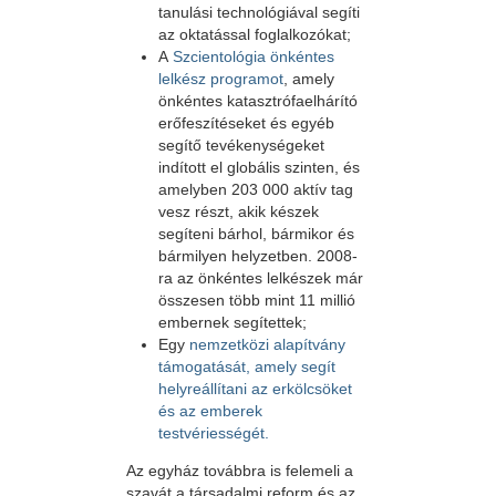
tanulási technológiával segíti
az oktatással foglalkozókat;
A
Szcientológia önkéntes
lelkész programot
, amely
önkéntes katasztrófaelhárító
erőfeszítéseket és egyéb
segítő tevékenységeket
indított el globális szinten, és
amelyben 203 000 aktív tag
vesz részt, akik készek
segíteni bárhol, bármikor és
bármilyen helyzetben. 2008-
ra az önkéntes lelkészek már
összesen több mint 11 millió
embernek segítettek;
Egy
nemzetközi alapítvány
támogatását, amely segít
helyreállítani az erkölcsöket
és az emberek
testvériességét.
Az egyház továbbra is felemeli a
szavát a társadalmi reform és az