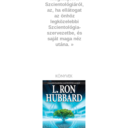
Szcientológiáról,
az, ha ellátogat
az önhöz
legközelebbi
Szcientológia-
szervezetbe, és
saját maga néz
utána. »
KÖNYVEK