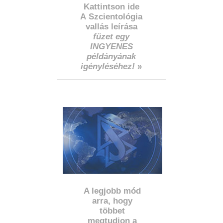
Kattintson ide
A Szcientológia
vallás leírása
füzet egy
INGYENES
példányának
igényléséhez!
»
A legjobb mód
arra, hogy
többet
megtudjon a