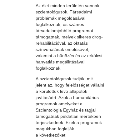
Az élet minden területén vannak
szcientológusok. Társadalmi
problémák megoldásával
foglalkoznak, és számos
társadalomjobbító programot
támogatnak, melyek sikeres drog-
rehabilitációval, az oktatás
színvonalának emelésével,
valamint a bűnözés és az erkölcsi
hanyatlás megállításával
foglalkoznak.
A szcientológusok tudják, mit
jelent az, hogy felelősséget vállalni
a körülöttük lévő állapotok
javításáért. Azok a humanitárius
programok amelyeket a
Szcientológia Egyház és tagjai
támogatnak példátlan mértékben
terjeszkednek. Ezek a programok
magukban foglalják
a következőket: