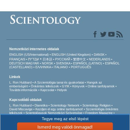
Nemzetközi internetes oldalak
ENGLISH (US/International)
ENGLISH (United Kingdom)
DANSK
עברית
FRANÇAIS
日本語
РУССКИЙ
繁體中文
NEDERLANDS
DEUTSCH
MAGYAR
NORSK
SVENSKA
ESPAÑOL (LATINO)
ESPAÑOL
(CASTELLANO)
ΕΛΛΗΝΙΚA
ITALIANO
PORTUGUÊS
Linkek
L. Ron Hubbard
A Szcientológia tanai és gyakorlatai
Hangok az
emberiségért
Önkéntes lelkészek
GYIK
Könyvek
Online tanfolyamok
További információk
Kapcsolat
Helyek
Kapcsolódó oldalak
L. Ron Hubbard
Dianetika
Scientology Network
Scientology Religion
David Miscavige
Kezdjen el egy online tanfolyamot!
Szcientológia önkéntes
lelkészek
Scientológusok Nemzetközi Szövetsége
Freedom Magazine
Az út a boldogsághoz
Akik felszólalnak egy
Tegye meg az első lépést
drogmentes világért
Együtt az Emberi Jogokért
Fiatalok az Emberi Jogokért
Állampolgári Bizottság az Emberi Jogokért
Ismerd meg valódi önmagad!