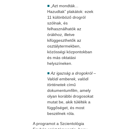
■
„Azt mondták...
Hazudtak” plakátok: ezek
11 különböző drogról
szólnak, és
felhasználhatók az
órákhoz, illetve
kifüggeszthetők az
osztálytermekben,
közösségi központokban
és más oktatási
helyszíneken.
■
Az igazság a drogokról –
Valódi emberek, valódi
történetek
című
dokumentumfilm, amely
olyan korábbi drogosokat
mutat be, akik túlélték a
függőséget, és most
beszélnek róla.
A programot a Szcientológia