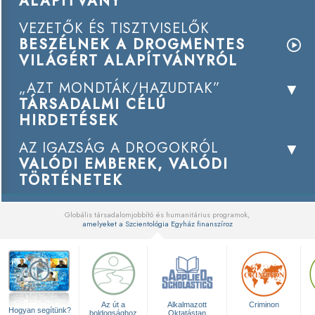
ALAPÍTVÁNY
VEZETŐK ÉS TISZTVISELŐK
BESZÉLNEK A DROGMENTES
VILÁGÉRT ALAPÍTVÁNYRÓL
„AZT MONDTÁK/HAZUDTAK”
TÁRSADALMI CÉLÚ
HIRDETÉSEK
AZ IGAZSÁG A DROGOKRÓL
VALÓDI EMBEREK, VALÓDI
TÖRTÉNETEK
Globális társadalomjobbító és humanitárius programok,
amelyeket a Szcientológia Egyház finanszíroz
▼
Az út a
Alkalmazott
Criminon
Hogyan segítünk?
boldogsághoz
Oktatástan