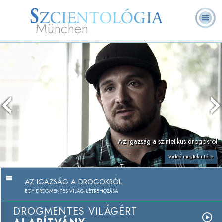
München
L. Ron Hubbard
Mi a Szcientológia?
Önkéntes lelkészek
GYIK
Könyvek
Az igazság a szintetikus drogokról
Videó megtekintése
AZ IGAZSÁG A DROGOKRÓL
EGY DROGMENTES VILÁG LÉTREHOZÁSA
DROGMENTES VILÁGÉRT