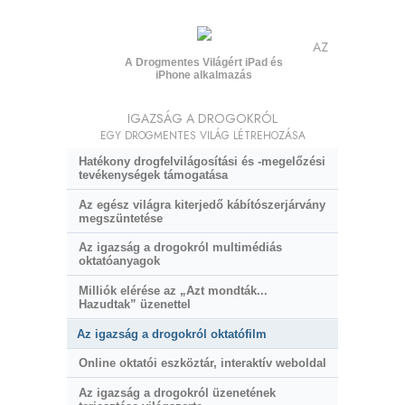
AZ
A Drogmentes Világért iPad és
iPhone alkalmazás
IGAZSÁG A DROGOKRÓL
EGY DROGMENTES VILÁG LÉTREHOZÁSA
Hatékony drogfelvilágosítási és
-megelőzési
tevékenységek támogatása
Az egész világra kiterjedő kábítószerjárvány
megszüntetése
Az igazság a drogokról multimédiás
oktatóanyagok
Milliók elérése az „Azt mondták...
Hazudtak” üzenettel
Az igazság a drogokról oktatófilm
Online oktatói eszköztár, interaktív weboldal
Az igazság a drogokról üzenetének