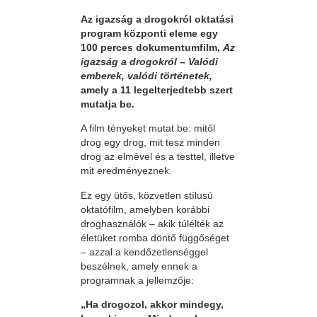
Az igazság a drogokról oktatási
program központi eleme egy
100 perces dokumentumfilm,
Az
igazság a drogokról – Valódi
emberek, valódi történetek,
amely a 11 legelterjedtebb szert
mutatja be.
A film tényeket mutat be: mitől
drog egy drog, mit tesz minden
drog az elmével és a testtel, illetve
mit eredményeznek.
Ez egy ütős, közvetlen stílusú
oktatófilm, amelyben korábbi
droghasználók – akik túlélték az
életüket romba döntő függőséget
– azzal a kendőzetlenséggel
beszélnek, amely ennek a
programnak a jellemzője:
„Ha drogozol, akkor mindegy,