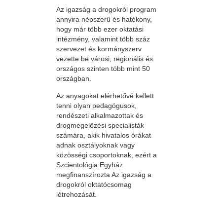
Az igazság a drogokról program
annyira népszerű és hatékony,
hogy már több ezer oktatási
intézmény, valamint több száz
szervezet és kormányszerv
vezette be városi, regionális és
országos szinten több mint 50
országban.
Az anyagokat elérhetővé kellett
tenni olyan pedagógusok,
rendészeti alkalmazottak és
drogmegelőzési specialisták
számára, akik hivatalos órákat
adnak osztályoknak vagy
közösségi csoportoknak, ezért a
Szcientológia Egyház
megfinanszírozta Az igazság a
drogokról oktatócsomag
létrehozását.