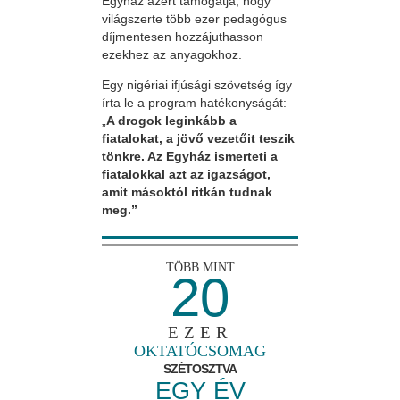
Egyház azért támogatja, hogy
világszerte több ezer pedagógus
díjmentesen hozzájuthasson
ezekhez az anyagokhoz.
Egy nigériai ifjúsági szövetség így
írta le a program hatékonyságát:
„
A drogok leginkább a
fiatalokat, a jövő vezetőit teszik
tönkre. Az Egyház ismerteti a
fiatalokkal azt az igazságot,
amit másoktól ritkán tudnak
meg.”
TÖBB MINT
20
EZER
OKTATÓCSOMAG
SZÉTOSZTVA
EGY ÉV