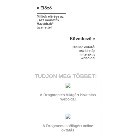
« Előző
Milliók elérése az
„Azt mondták...
Hazudtak”
üzenettel
Következő »
Online oktatói
eszköztár,
interaktív
weboldal
TUDJON MEG TÖBBET!
A Drogmentes Világért hivatalos
weboldal
A Drogmentes Világért online
oktatás