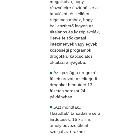
megalkotva, hogy
részvételre ösztönözze a
tanulókat, és kellően
rugalmas ahhoz, hogy
beilleszthető legyen az
általános és középiskolák,
illetve felsőoktatási
intézmények vagy egyéb
közösségi programok
drogokkal kapcsolatos
oktatási anyagába.
■
Az igazság a drogokról
füzetsorozat: az elterjedt
drogokat bemutató 13
füzetes sorozat 24
példányban.
■
„Azt mondták...
Hazudtak” társadalmi célú
hirdetések: 16 kisfilm,
amely bevezetőként
szolgál az órákhoz.