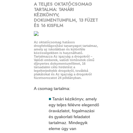
A TELJES OKTATÓCSOMAG
TARTALMA: TANÁRI
KÉZIKÖNYV,
DOKUMENTUMFILM, 13 FÜZET
ÉS 16 KISFILM
Az oktatócsomag hatásos
drogfelvilágosítási tananyagot tartalmaz,
amely az iskolákban és különféle
közösségekben is használható.
Tartalmazza Az igazság a drogokról –
Valódi emberek, valódi történetek című
díjnyertes dokumentumfilmet, 16
társadalmi célú hirdetést a
legelterjedtebb drogokról, továbbá
plakátokat és Az igazság a drogokról
füzetsorozatot 24 példányban.
A csomag tartalma:
■
Tanári kézikönyv, amely
egy teljes félévre elegendő
óravázlatot, fogalmazási
és gyakorlati feladatot
tartalmaz. Mindegyik
eleme úgy van