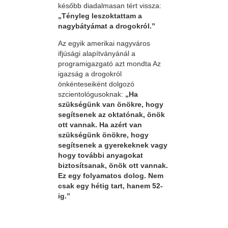
később diadalmasan tért vissza:
„Tényleg leszoktattam a
nagybátyámat a drogokról.”
Az egyik amerikai nagyváros
ifjúsági alapítványánál a
programigazgató azt mondta Az
igazság a drogokról
önkénteseiként dolgozó
szcientológusoknak:
„Ha
szükségünk van önökre, hogy
segítsenek az oktatónak, önök
ott vannak. Ha azért van
szükségünk önökre, hogy
segítsenek a gyerekeknek vagy
hogy további anyagokat
biztosítsanak, önök ott vannak.
Ez egy folyamatos dolog. Nem
csak egy hétig tart, hanem 52-
ig.”