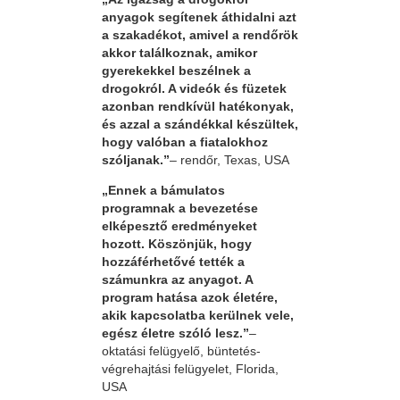
anyagok segítenek áthidalni azt
a szakadékot, amivel a rendőrök
akkor találkoznak, amikor
gyerekekkel beszélnek a
drogokról. A videók és füzetek
azonban rendkívül hatékonyak,
és azzal a szándékkal készültek,
hogy valóban a fiatalokhoz
szóljanak.”
– rendőr, Texas, USA
„Ennek a bámulatos
programnak a bevezetése
elképesztő eredményeket
hozott. Köszönjük, hogy
hozzáférhetővé tették a
számunkra az anyagot. A
program hatása azok életére,
akik kapcsolatba kerülnek vele,
egész életre szóló lesz.”
–
oktatási felügyelő, büntetés-
végrehajtási felügyelet, Florida,
USA