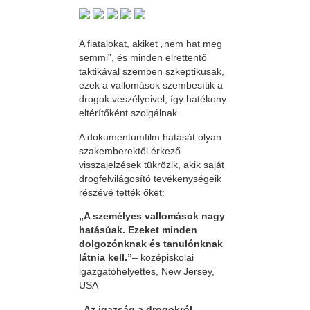
A fiatalokat, akiket „nem hat meg
semmi”, és minden elrettentő
taktikával szemben szkeptikusak,
ezek a vallomások szembesítik a
drogok veszélyeivel, így hatékony
eltérítőként szolgálnak.
A dokumentumfilm hatását olyan
szakemberektől érkező
visszajelzések tükrözik, akik saját
drogfelvilágosító tevékenységeik
részévé tették őket:
„A személyes vallomások nagy
hatásúak. Ezeket minden
dolgozónknak és tanulónknak
látnia kell.”
– középiskolai
igazgatóhelyettes, New Jersey,
USA
„Az igazság a drogokról