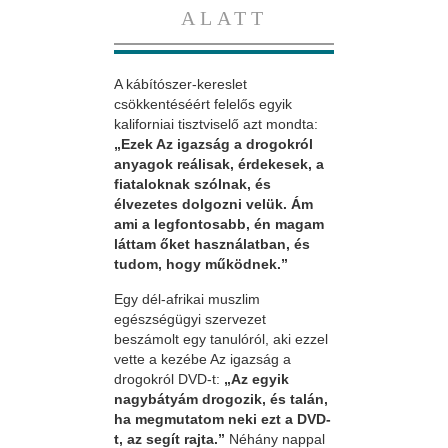
ALATT
A kábítószer-kereslet
csökkentéséért felelős egyik
kaliforniai tisztviselő azt mondta:
„Ezek Az igazság a drogokról
anyagok reálisak, érdekesek, a
fiataloknak szólnak, és
élvezetes dolgozni velük. Ám
ami a legfontosabb, én magam
láttam őket használatban, és
tudom, hogy működnek.”
Egy dél-afrikai muszlim
egészségügyi szervezet
beszámolt egy tanulóról, aki ezzel
vette a kezébe Az igazság a
drogokról DVD-t:
„Az egyik
nagybátyám drogozik, és talán,
ha megmutatom neki ezt a DVD-
t, az segít rajta.”
Néhány nappal