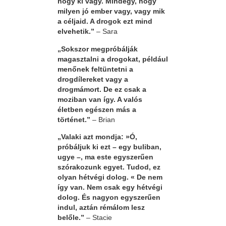
hogy ki vagy. Mindegy, hogy
milyen jó ember vagy, vagy mik
a céljaid. A drogok ezt mind
elvehetik.”
– Sara
„Sokszor megpróbálják
magasztalni a drogokat, például
menőnek feltüntetni a
drogdílereket vagy a
drogmámort. De ez csak a
moziban van így. A valós
életben egészen más a
történet.”
– Brian
„Valaki azt mondja: »Ó,
próbáljuk ki ezt – egy buliban,
ugye –, ma este egyszerűen
szórakozunk egyet. Tudod, ez
olyan hétvégi dolog. « De nem
így van. Nem csak egy hétvégi
dolog. És nagyon egyszerűen
indul, aztán rémálom lesz
belőle.”
– Stacie