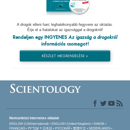
A drogok elleni harc leghatékonyabb fegyvere az oktatás.
Érje el a fiatalokat az igazsággal a drogokról!
Rendeljen egy INGYENES
Az igazság a drogokról
információs csomagot!
KÉSZLET MEGRENDELÉSE »
Nemzetközi internetes oldalak
ENGLISH (US/International)
ENGLISH (United Kingdom)
DANSK
עברית
FRANÇAIS
日本語
РУССКИЙ
繁體中文
NEDERLANDS