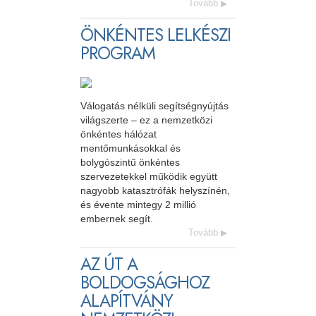
Tovább
ÖNKÉNTES LELKÉSZI
PROGRAM
Válogatás nélküli segítségnyújtás
világszerte – ez a nemzetközi
önkéntes hálózat
mentőmunkásokkal és
bolygószintű önkéntes
szervezetekkel működik együtt
nagyobb katasztrófák helyszínén,
és évente mintegy 2 millió
embernek segít.
Tovább
AZ ÚT A
BOLDOGSÁGHOZ
ALAPÍTVÁNY