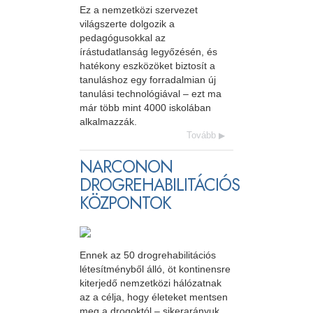
Ez a nemzetközi szervezet
világszerte dolgozik a
pedagógusokkal az
írástudatlanság legyőzésén, és
hatékony eszközöket biztosít a
tanuláshoz egy forradalmian új
tanulási technológiával – ezt ma
már több mint 4000 iskolában
alkalmazzák.
Tovább
NARCONON
DROGREHABILITÁCIÓS
KÖZPONTOK
Ennek az 50 drogrehabilitációs
létesítményből álló, öt kontinensre
kiterjedő nemzetközi hálózatnak
az a célja, hogy életeket mentsen
meg a drogoktól – sikerarányuk