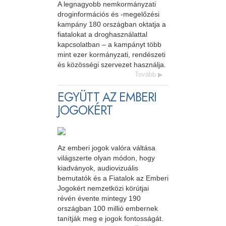
A legnagyobb nemkormányzati
droginformációs és -megelőzési
kampány 180 országban oktatja a
fiatalokat a droghasználattal
kapcsolatban – a kampányt több
mint ezer kormányzati, rendészeti
és közösségi szervezet használja.
Tovább
EGYÜTT AZ EMBERI
JOGOKÉRT
Az emberi jogok valóra váltása
világszerte olyan módon, hogy
kiadványok, audiovizuális
bemutatók és a Fiatalok az Emberi
Jogokért nemzetközi körútjai
révén évente mintegy 190
országban 100 millió embernek
tanítják meg e jogok fontosságát.