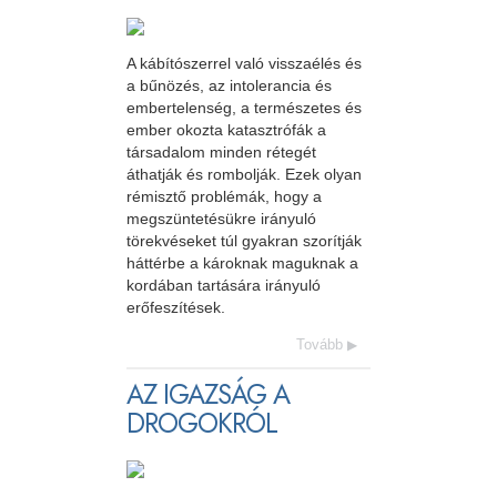
A kábítószerrel való visszaélés és
a bűnözés, az intolerancia és
embertelenség, a természetes és
ember okozta katasztrófák a
társadalom minden rétegét
áthatják és rombolják. Ezek olyan
rémisztő problémák, hogy a
megszüntetésükre irányuló
törekvéseket túl gyakran szorítják
háttérbe a károknak maguknak a
kordában tartására irányuló
erőfeszítések.
Tovább
AZ IGAZSÁG A
DROGOKRÓL