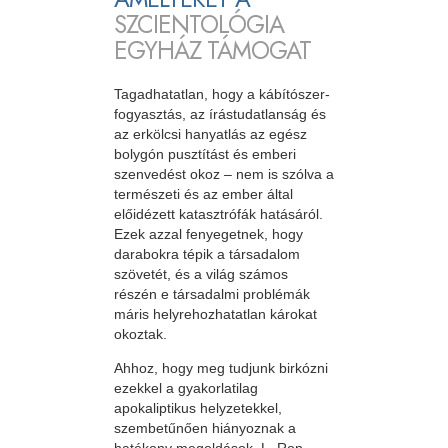
SZCIENTOLÓGIA
EGYHÁZ TÁMOGAT
Tagadhatatlan, hogy a kábítószer-
fogyasztás, az írástudatlanság és
az erkölcsi hanyatlás az egész
bolygón pusztítást és emberi
szenvedést okoz – nem is szólva a
természeti és az ember által
előidézett katasztrófák hatásáról.
Ezek azzal fenyegetnek, hogy
darabokra tépik a társadalom
szövetét, és a világ számos
részén e társadalmi problémák
máris helyrehozhatatlan károkat
okoztak.
Ahhoz, hogy meg tudjunk birkózni
ezekkel a gyakorlatilag
apokaliptikus helyzetekkel,
szembetűnően hiányoznak a