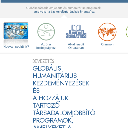
Globális társadalomjobbító és humanitárius programok,
amelyeket a Szcientológia Egyház finanszíroz
▼
Az út a
Alkalmazott
Criminon
Hogyan segítünk?
boldogsághoz
Oktatástan
BEVEZETÉS
GLOBÁLIS
HUMANITÁRIUS
KEZDEMÉNYEZÉSEK
ÉS
A HOZZÁJUK
TARTOZÓ
TÁRSADALOMJOBBÍTÓ
PROGRAMOK,
AMELYEKET A