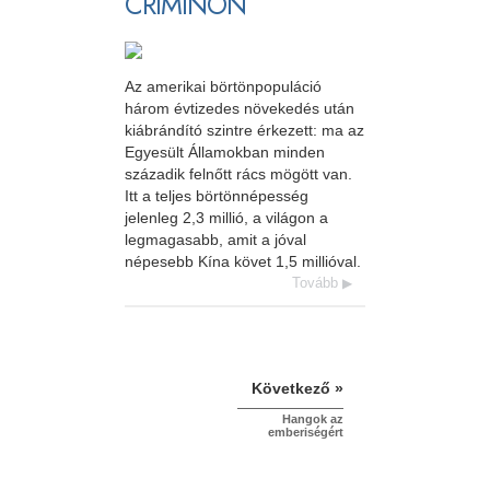
CRIMINON
Az amerikai börtönpopuláció
három évtizedes növekedés után
kiábrándító szintre érkezett: ma az
Egyesült Államokban minden
századik felnőtt rács mögött van.
Itt a teljes börtönnépesség
jelenleg 2,3 millió, a világon a
legmagasabb, amit a jóval
népesebb Kína követ 1,5 millióval.
Tovább
Következő »
Hangok az
emberiségért