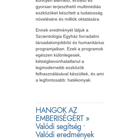
könnyen elérhető, érthető és
gyorsan terjeszthető multimédiás
eszközöket készített a tudatosság
növelésére és milliók oktatására.
Ennek eredményét látjuk a
Szcientológia Egyház forradalmi
társadalomjobbító és humanitárius
programjaiban. Ezek a programok
egészen különlegesek,
kétségbevonhatatlanul a
legmodernebb eszközök
felhasználásával készültek, és ami
a legfontosabb: hatékonyak.
HANGOK AZ
EMBERISÉGÉRT »
Valódi segítség •
Valódi eredmények