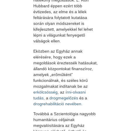
hatékony megoldások. L. Ron
Hubbard éppen ezért több
évtizedes, az elme és a lélek
feltárására folytatott kutatása
során olyan módszereket is
kifejlesztett, amelyekkel fel lehet
lépni a világunkat fenyegető
válságok ellen.
Eközben az Egyház annak
elérésére, hogy ezek a
megoldások éreztessék hatásukat,
állandó központokat finanszíroz,
amelyek „erőműként”
funkcionálnak, és széles körű
mozgalmakat indítanak be az
erkölcsösség,
az
írni-olvasni
tudás,
a
drogmegelőzés
és a
drogrehabilitáció
nevében.
Továbbá a Szcientológia nagyobb
humanitárius céljainak
megvalósítására az Egyház