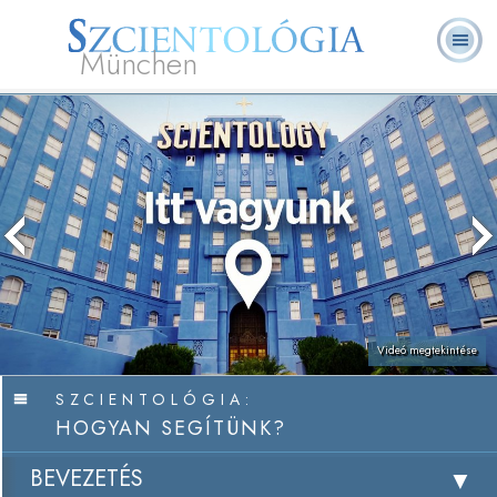
München
L. Ron Hubbard
Mi a Szcientológia?
Önkéntes lelkészek
GYIK
Könyvek
Videó megtekintése
SZCIENTOLÓGIA:
HOGYAN SEGÍTÜNK?
BEVEZETÉS