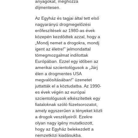
anyagokat, méghozzá
díjmentesen.
Az Egyház és tagjai által tett első
nagyarányú drogmegelőzési
erőfeszítések az 1980-as évek
közepén kezdődtek azzal, hogy a
„Mondj nemet a drogokra, mondj
igent az életre!” jelmondattal
tömegmozgalmat indítottak
Európában. Ezzel egy időben az
amerikai szcientológusok a „Járj
élen a drogmentes USA
megvalósításában!” üzenetet
juttatták el a köztudatba. Az 1990-
es évek végén az európai
szcientológusok elkészítettek egy
fiataloknak szóló füzetsorozatot,
amely egyszerűen a tényeket közli
a drogok veszélyeiről. Ezekre
olyan nagy igény mutatkozott,
hogy az Egyház belekezdett a
nemzetközi kiadásukba.