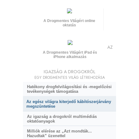
A Drogmentes Világért online
oktatás
AZ
A Drogmentes Világért iPad és
iPhone alkalmazás
IGAZSÁG A DROGOKRÓL
EGY DROGMENTES VILÁG LÉTREHOZÁSA
Hatékony drogfelvilágosítási és
-megelőzési
tevékenységek támogatása
Az egész világra kiterjedő kábítószerjárvány
megszüntetése
Az igazság a drogokról multimédiás
oktatóanyagok
Milliók elérése az „Azt mondták...
Hazudtak” üzenettel