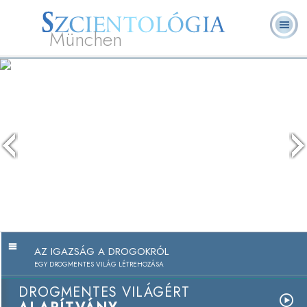
München
L. Ron Hubbard
Mi a Szcientológia?
Önkéntes lelkészek
GYIK
Könyvek
AZ IGAZSÁG A DROGOKRÓL
EGY DROGMENTES VILÁG LÉTREHOZÁSA
DROGMENTES VILÁGÉRT