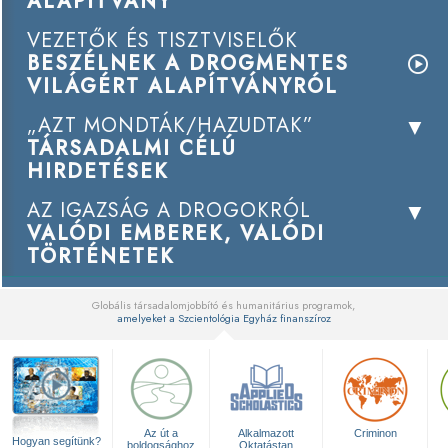
ALAPÍTVÁNY
VEZETŐK ÉS TISZTVISELŐK
BESZÉLNEK A DROGMENTES
VILÁGÉRT ALAPÍTVÁNYRÓL
„AZT MONDTÁK/HAZUDTAK”
TÁRSADALMI CÉLÚ
HIRDETÉSEK
AZ IGAZSÁG A DROGOKRÓL
VALÓDI EMBEREK, VALÓDI
TÖRTÉNETEK
Globális társadalomjobbító és humanitárius programok,
amelyeket a Szcientológia Egyház finanszíroz
▼
Az út a
Alkalmazott
Criminon
Hogyan segítünk?
boldogsághoz
Oktatástan