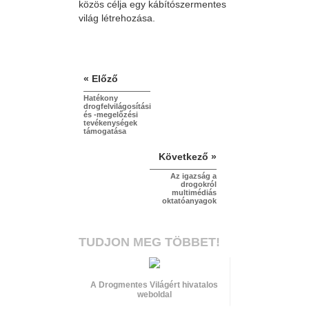
közös célja egy kábítószermentes
világ létrehozása.
« Előző
Hatékony
drogfelvilágosítási
és
-megelőzési
tevékenységek
támogatása
Következő »
Az igazság a
drogokról
multimédiás
oktatóanyagok
TUDJON MEG TÖBBET!
A Drogmentes Világért hivatalos
weboldal