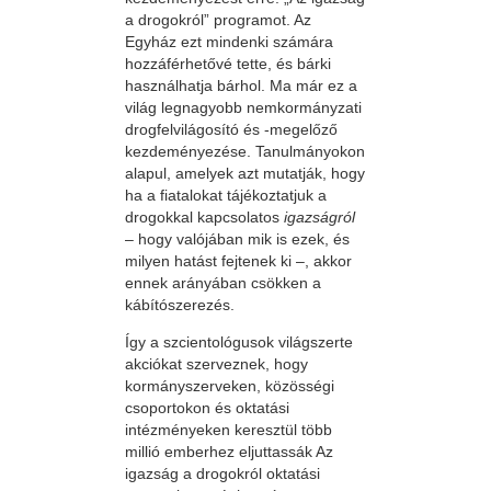
a drogokról” programot. Az
Egyház ezt mindenki számára
hozzáférhetővé tette, és bárki
használhatja bárhol. Ma már ez a
világ legnagyobb nemkormányzati
drogfelvilágosító és -megelőző
kezdeményezése. Tanulmányokon
alapul, amelyek azt mutatják, hogy
ha a fiatalokat tájékoztatjuk a
drogokkal kapcsolatos
igazságról
– hogy valójában mik is ezek, és
milyen hatást fejtenek ki –, akkor
ennek arányában csökken a
kábítószerezés.
Így a szcientológusok világszerte
akciókat szerveznek, hogy
kormányszerveken, közösségi
csoportokon és oktatási
intézményeken keresztül több
millió emberhez eljuttassák Az
igazság a drogokról oktatási