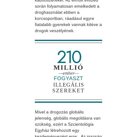
kábítószereket. Az elmúlt évtized
során folyamatosan emelkedett a
droghasználat ebben a
korcsoportban, ráadásul egyre
fiatalabb gyerekek vannak kitéve a
drogok veszélyének.
210
MILLIÓ
—ember—
FOGYASZT
ILLEGÁLIS
SZEREKET
Mivel a drogozás globális
jelenség, globális megoldásra van
szükség, ezért a Szcientológia
Egyház létrehozott egy
kezdeményezést erre: „Az igazság