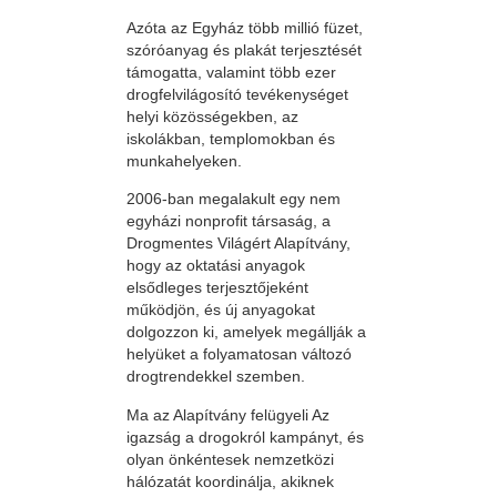
Azóta az Egyház több millió füzet,
szóróanyag és plakát terjesztését
támogatta, valamint több ezer
drogfelvilágosító tevékenységet
helyi közösségekben, az
iskolákban, templomokban és
munkahelyeken.
2006-ban megalakult egy nem
egyházi nonprofit társaság, a
Drogmentes Világért Alapítvány,
hogy az oktatási anyagok
elsődleges terjesztőjeként
működjön, és új anyagokat
dolgozzon ki, amelyek megállják a
helyüket a folyamatosan változó
drogtrendekkel szemben.
Ma az Alapítvány felügyeli Az
igazság a drogokról kampányt, és
olyan önkéntesek nemzetközi
hálózatát koordinálja, akiknek