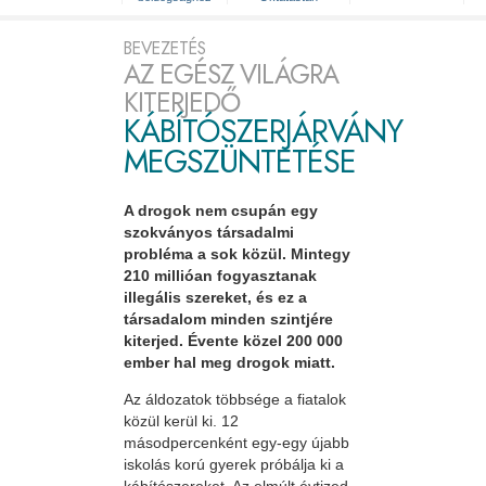
BEVEZETÉS
AZ EGÉSZ VILÁGRA
KITERJEDŐ
KÁBÍTÓSZERJÁRVÁNY
MEGSZÜNTETÉSE
A drogok nem csupán egy
szokványos társadalmi
probléma a sok közül. Mintegy
210 millióan fogyasztanak
illegális szereket, és ez a
társadalom minden szintjére
kiterjed. Évente közel 200 000
ember hal meg drogok miatt.
Az áldozatok többsége a fiatalok
közül kerül ki. 12
másodpercenként egy-egy újabb
iskolás korú gyerek próbálja ki a