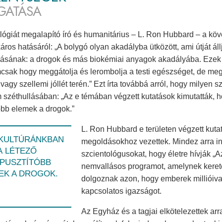
GATÁSA
lógiát megalapító író és humanitárius – L. Ron Hubbard – a köv
káros hatásáról: „A bolygó olyan akadályba ütközött, ami útját á
ásának: a drogok és más biokémiai anyagok akadályába. Ezek o
sak hogy meggátolja és lerombolja a testi egészséget, de meg
vagy szellemi jóllét terén.” Ezt írta továbbá arról, hogy milyen 
 széthullásában: „Az e témában végzett kutatások kimutatták, h
óbb elemek a drogok.”
L. Ron Hubbard e területen végzett kutat
 KULTÚRÁNKBAN
megoldásokhoz vezettek. Mindez arra in
A LÉTEZŐ
szcientológusokat, hogy életre hívják „
PUSZTÍTÓBB
nemvallásos programot, amelynek kerete
EK A DROGOK.
dolgoznak azon, hogy emberek millióiva
kapcsolatos igazságot.
Az Egyház és a tagjai elkötelezettek arr