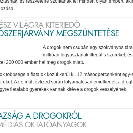
ztásnak, és részvételre szólítanak fel minden olyan embert, ak
ehozása.
ÉSZ VILÁGRA KITERJEDŐ
TÓSZERJÁRVÁNY MEGSZÜNTETÉSE
A drogok nem csupán egy szokványos társa
millióan fogyasztanak illegális szereket, és
el 200 000 ember hal meg drogok miatt.
ok többsége a fiatalok közül kerül ki. 12 másodpercenként egy-e
ereket. Az elmúlt évtized során folyamatosan emelkedett a dro
gyre fiatalabb gyerekek vannak kitéve a drogok veszélyének.
GAZSÁG A DROGOKRÓL
MÉDIÁS OKTATÓANYAGOK