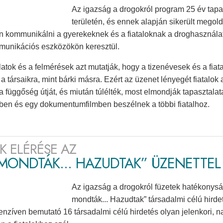
Az igazság a drogokról program 25 év tapa
területén, és ennek alapján sikerült megol
 kommunikálni a gyerekeknek és a fiataloknak a droghasználat 
unikációs eszközökön keresztül.
latok és a felmérések azt mutatják, hogy a tizenévesek és a fia
 a társaikra, mint bárki másra. Ezért az üzenet lényegét fiatalo
a függőség útját, és miután túlélték, most elmondják tapasztalat
ben és egy dokumentumfilmben beszélnek a többi fiatalhoz.
ÓK ELÉRÉSE AZ
MONDTÁK... HAZUDTAK” ÜZENETTEL
Az igazság a drogokról füzetek hatékonysá
mondták... Hazudtak” társadalmi célú hirde
tenzíven bemutató 16 társadalmi célú hirdetés olyan jelenkori, 