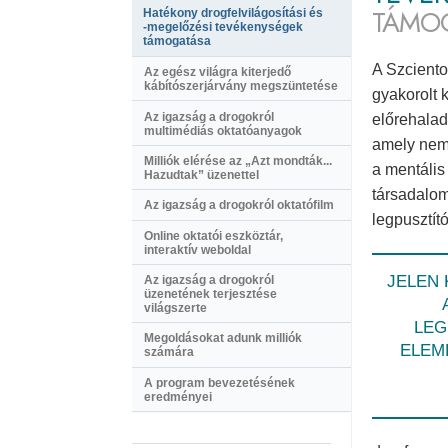
TÁMO
Hatékony drogfelvilágosítási és
-megelőzési
tevékenységek
támogatása
A Szciento
Az egész világra kiterjedő
kábítószerjárvány megszüntetése
gyakorolt 
Az igazság a drogokról
előrehalad
multimédiás oktatóanyagok
amely nemc
Milliók elérése az „Azt mondták...
a mentális 
Hazudtak” üzenettel
társadalom
Az igazság a drogokról oktatófilm
legpusztít
Online oktatói eszköztár,
interaktív weboldal
JELEN
Az igazság a drogokról
üzenetének terjesztése
világszerte
LEG
Megoldásokat adunk milliók
ELEM
számára
A program bevezetésének
eredményei