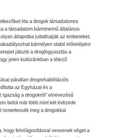
etkezőket írta a drogok társadalomra
llja a társadalom bárminemű általános
lyan állapotba juttathatják az embereket,
akadályozhat bármilyen stabil előrelépést
szerepet játszik a drogfogyasztás a
ogy jelen kultúránkban a létező
ásai páratlan drogrehabilitációs
dította az Egyházat és a
Az igazság a drogokról” elnevezésű
in belül már több mint két évtizede
l ismertessék meg a drogokkal
a, hogy felvilágosítással vessenek véget a