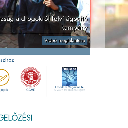
zság a drogokról felvilágosító
kampány
Videó megtekintése
nszíroz
Freedom Magazine
▶
 jogok
CCHR
A Voice for Human Rights
GELŐZÉSI