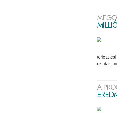
MEGO
MILLI
terjesztés
oktatási a
A PRO
ERED