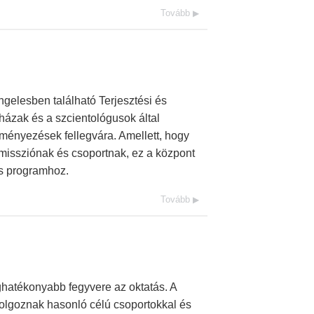
Tovább
gelesben található Terjesztési és
házak és a szcientológusok által
ményezések fellegvára. Amellett, hogy
 missziónak és csoportnak, ez a központ
us programhoz.
Tovább
ghatékonyabb fegyvere az oktatás. A
dolgoznak hasonló célú csoportokkal és