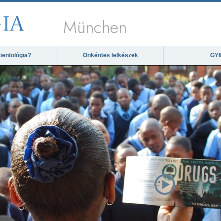
München
ientológia?
Önkéntes lelkészek
GYI