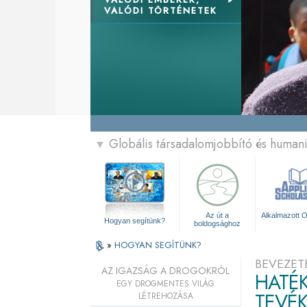
VALÓDI TÖRTÉNETEK
Globális társadalomjobbító és human
▼
Az út a
Alkalmazott O
Hogyan segítünk?
boldogsághoz
»
HOGYAN SEGÍTÜNK?
BEVEZET
AZ IGAZSÁG A DROGOKRÓL
HATÉK
EGY DROGMENTES VILÁG
TEVÉ
LÉTREHOZÁSA