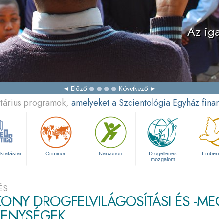
Az iga
Előző
Következő
itárius programok,
amelyeket a Szcientológia Egyház fina
ktatástan
Criminon
Narconon
Drogellenes
Emberi
mozgalom
ÉS
ONY DROGFELVILÁGOSÍTÁSI ÉS -ME
KENYSÉGEK