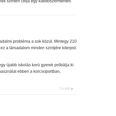
inek szintén célja egy kábítószermentes
dalmi probléma a sok közül. Mintegy 210
 ez a társadalom minden szintjére kiterjed.
gy újabb iskolás korú gyerek próbálja ki
ghasználat ebben a korcsoportban,
Tovább