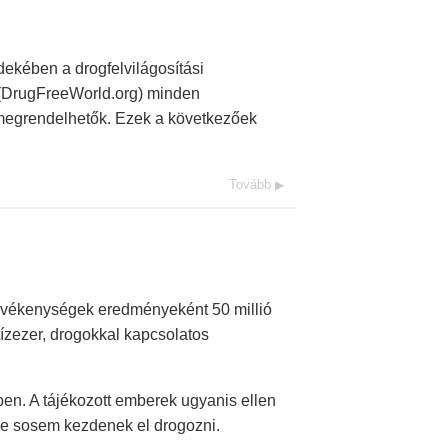
dekében a drogfelvilágosítási
 (DrugFreeWorld.org) minden
e megrendelhetők. Ezek a következőek
Tovább
evékenységek eredményeként 50 millió
tízezer, drogokkal kapcsolatos
n. A tájékozott emberek ugyanis ellen
eve sosem kezdenek el drogozni.