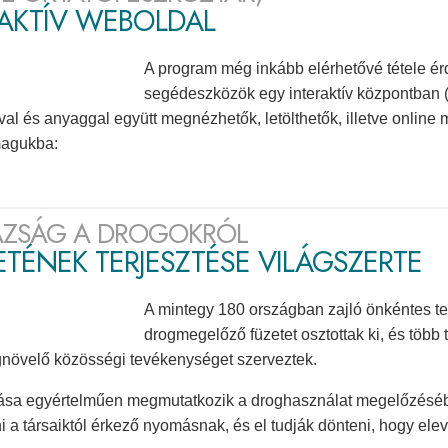
RAKTÍV WEBOLDAL
A program még inkább elérhetővé tétele ér
segédeszközök egy interaktív központban
val és anyaggal együtt megnézhetők, letölthetők, illetve onlin
magukba:
AZSÁG A DROGOKRÓL
TÉNEK TERJESZTÉSE VILÁGSZERTE
A mintegy 180 országban zajló önkéntes t
drogmegelőző füzetet osztottak ki, és több 
növelő közösségi tevékenységet szerveztek.
ása egyértelműen megmutatkozik a droghasználat megelőzésébe
ni a társaiktól érkező nyomásnak, és el tudják dönteni, hogy el