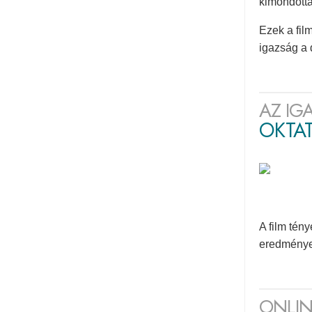
kimondotta
Ezek a fil
igazság a 
AZ IG
OKTA
A film tény
eredménye
ONLIN