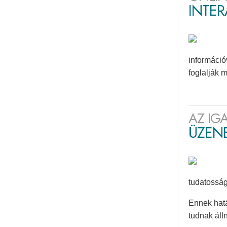
INTE
információ
foglalják 
AZ IG
ÜZENE
tudatosság
Ennek hat
tudnak áll