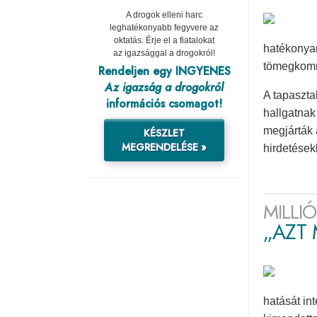
A drogok elleni harc
leghatékonyabb fegyvere az
oktatás. Érje el a fiatalokat
hatékonyan
az igazsággal a drogokról!
tömegkomm
Rendeljen egy INGYENES
Az igazság a drogokról
A tapaszta
információs csomagot!
hallgatnak
megjárták 
KÉSZLET
MEGRENDELÉSE »
hirdetések
MILLI
„AZT 
hatását in