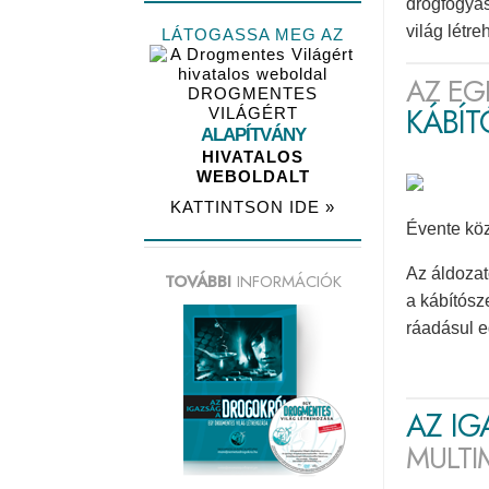
drogfogyas
világ létr
LÁTOGASSA MEG AZ
AZ EG
DROGMENTES
KÁBÍ
VILÁGÉRT
ALAPÍTVÁNY
HIVATALOS
WEBOLDALT
KATTINTSON IDE »
Évente köz
Az áldozat
TOVÁBBI
INFORMÁCIÓK
a kábítósz
ráadásul e
AZ I
MULTI