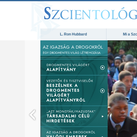
L. Ron Hubbard
Mi a Szc
AZ IGAZSÁG A DROGOKRÓL
EGY DROGMENTES VILÁG LÉTREHOZÁSA
DROGMENTES VILÁGÉRT
ALAPÍTVÁNY
VEZETŐK ÉS TISZTVISELŐK
BESZÉLNEK A
DROGMENTES
VILÁGÉRT
ALAPÍTVÁNYRÓL
„AZT MONDTÁK/HAZUDTAK”
TÁRSADALMI CÉLÚ
HIRDETÉSEK
AZ IGAZSÁG A DROGOKRÓL
VALÓDI EMBEREK,