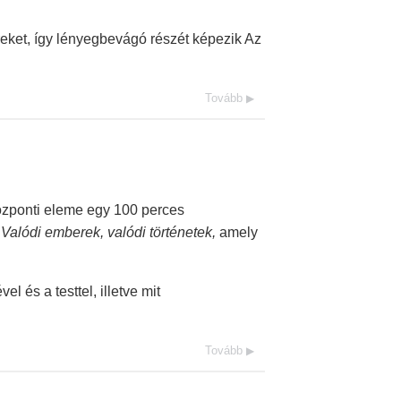
zereket, így lényegbevágó részét képezik Az
Tovább
özponti eleme egy 100 perces
Valódi emberek, valódi történetek,
amely
l és a testtel, illetve mit
Tovább