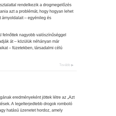
sztalattal rendelkezik a drogmegelőzés
dania azt a problémát, hogy hogyan lehet
árnyoldalait – egyénileg és
tal felnőttek nagyobb valószínűséggel
k adják át – közülük néhányan már
aikat – füzetekben, társadalmi célú
Tovább
gának eredményeként jöttek létre az „Azt
tések. A legelterjedtebb drogok romboló
nagy hatású üzenetet hordoz, amely