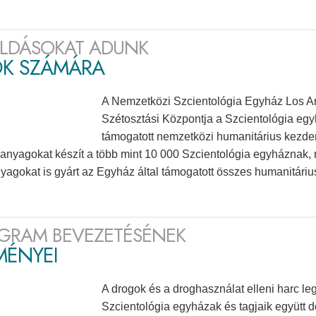
LDÁSOKAT ADUNK
ÓK SZÁMÁRA
A Nemzetközi Szcientológia Egyház Los An
Szétosztási Központja a Szcientológia egy
támogatott nemzetközi humanitárius kezde
i anyagokat készít a több mint 10 000 Szcientológia egyháznak,
nyagokat is gyárt az Egyház által támogatott összes humanitári
GRAM BEVEZETÉSÉNEK
MÉNYEI
A drogok és a droghasználat elleni harc le
Szcientológia egyházak és tagjaik együtt 