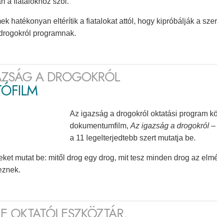
n a fiatalokhoz szól.
mek hatékonyan eltérítik a fiatalokat attól, hogy kipróbálják a s
drogokról programnak.
AZSÁG A DROGOKRÓL
TÓFILM
Az igazság a drogokról oktatási program k
dokumentumfilm,
Az igazság a drogokról – 
a 11 legelterjedtebb szert mutatja be.
eket mutat be: mitől drog egy drog, mit tesz minden drog az elméve
znek.
E OKTATÓI ESZKÖZTÁR,