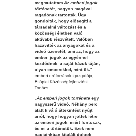
megmutattam
Az emberi jogok
történeté
t, nagyon magával
ragadónak tartották. Úgy
gondolták, hogy elősegíti a
társadalmi változást és a
közösségi életben való
aktívabb részvételt. Valóban
hazavitték az anyagokat és a
videó üzenetét, ami az, hogy az
emberi jogok az egyénnel
kezdődnek, a saját házuk táján,
olyan emberekkel, mint ők.”
–
emberi erőforrások igazgatója,
Etiópiai Közösségfejlesztési
Tanács
„
Az emberi jogok története
egy
nagyszerű videó. Néhány perc
alatt kiváló áttekintést nyújt
arról, hogy hogyan jöttek létre
az emberi jogok, miért fontosak,
és mi a történetük. Ezek nem
napjainkban kitalált dolgok,