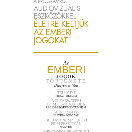
A PROGRAMRÓL
AUDIOVIZUÁLIS
ESZKÖZÖKKEL
ÉLETRE KELTJÜK
AZ EMBERI
JOGOKAT
Az
EMBERI
JOGOK
TÖRTÉNETE
Díjnyertes film
TELLY-DÍJ
BRONZ FOKOZAT
A CLEARWATERI
FILMFESZTIVÁL DÍJA
LEGJOBB DOKUMENTUMFILM
AURORA-DÍJ
PLATINA FOKOZAT
BELFAST NEMZETKÖZI
FILM FESZTIVÁL
NAGYDÍJ
THE COMMUNICATOR DÍJ