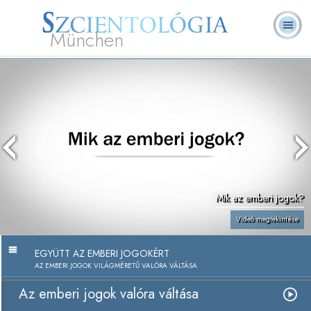
München
L. Ron Hubbard
Mi a Szcientológia?
Önkéntes lelkészek
GYIK
Könyvek
Mik az emberi jogok?
Videó megtekintése
EGYÜTT AZ EMBERI JOGOKÉRT
AZ EMBERI JOGOK VILÁGMÉRETŰ VALÓRA VÁLTÁSA
Az emberi jogok valóra váltása