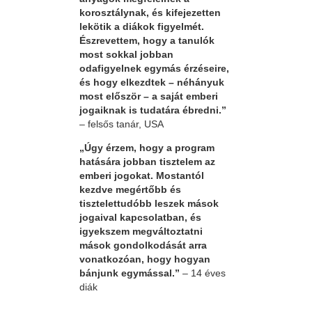
korosztálynak, és kifejezetten
lekötik a diákok figyelmét.
Észrevettem, hogy a tanulók
most sokkal jobban
odafigyelnek egymás érzéseire,
és hogy elkezdtek – néhányuk
most először – a saját emberi
jogaiknak is tudatára ébredni.”
– felsős tanár, USA
„Úgy érzem, hogy a program
hatására jobban tisztelem az
emberi jogokat. Mostantól
kezdve megértőbb és
tisztelettudóbb leszek mások
jogaival kapcsolatban, és
igyekszem megváltoztatni
mások gondolkodását arra
vonatkozóan, hogy hogyan
bánjunk egymással.”
– 14 éves
diák