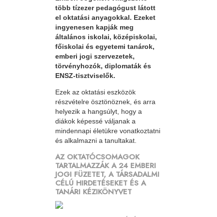
több tízezer pedagógust látott
el oktatási anyagokkal. Ezeket
ingyenesen kapják meg
általános iskolai, középiskolai,
főiskolai és egyetemi tanárok,
emberi jogi szervezetek,
törvényhozók, diplomaták és
ENSZ-tisztviselők.
Ezek az oktatási eszközök
részvételre ösztönöznek, és arra
helyezik a hangsúlyt, hogy a
diákok képessé váljanak a
mindennapi életükre vonatkoztatni
és alkalmazni a tanultakat.
AZ OKTATÓCSOMAGOK
TARTALMAZZÁK A 24 EMBERI
JOGI FÜZETET, A TÁRSADALMI
CÉLÚ HIRDETÉSEKET ÉS A
TANÁRI KÉZIKÖNYVET