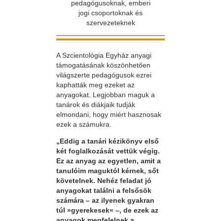
pedagógusoknak, emberi
jogi csoportoknak és
szervezeteknek
A Szcientológia Egyház anyagi
támogatásának köszönhetően
világszerte pedagógusok ezrei
kaphatták meg ezeket az
anyagokat. Legjobban maguk a
tanárok és diákjaik tudják
elmondani, hogy miért hasznosak
ezek a számukra.
„Eddig a tanári kézikönyv első
két foglalkozását vettük végig.
Ez az anyag az egyetlen, amit a
tanulóim maguktól kérnek, sőt
követelnek. Nehéz feladat jó
anyagokat találni a felsősök
számára – az ilyenek gyakran
túl »gyerekesek« –, de ezek az
anyagok megfelelnek a