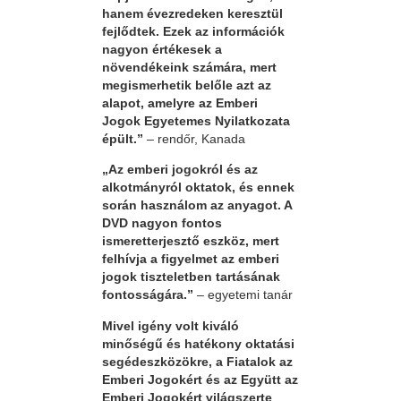
hanem évezredeken keresztül
fejlődtek. Ezek az információk
nagyon értékesek a
növendékeink számára, mert
megismerhetik belőle azt az
alapot, amelyre az Emberi
Jogok Egyetemes Nyilatkozata
épült.”
– rendőr, Kanada
„Az emberi jogokról és az
alkotmányról oktatok, és ennek
során használom az anyagot. A
DVD nagyon fontos
ismeretterjesztő eszköz, mert
felhívja a figyelmet az emberi
jogok tiszteletben tartásának
fontosságára.”
– egyetemi tanár
Mivel igény volt kiváló
minőségű és hatékony oktatási
segédeszközökre, a Fiatalok az
Emberi Jogokért és az Együtt az
Emberi Jogokért világszerte