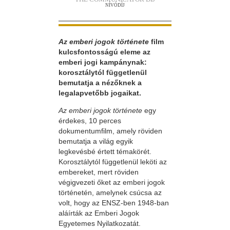
NÍVÓDÍJ
Az emberi jogok története
film
kulcsfontosságú eleme az
emberi jogi kampánynak:
korosztálytól függetlenül
bemutatja a nézőknek a
legalapvetőbb jogaikat.
Az emberi jogok története
egy
érdekes, 10 perces
dokumentumfilm, amely röviden
bemutatja a világ egyik
legkevésbé értett témakörét.
Korosztálytól függetlenül leköti az
embereket, mert röviden
végigvezeti őket az emberi jogok
történetén, amelynek csúcsa az
volt, hogy az ENSZ-ben 1948-ban
aláírták az Emberi Jogok
Egyetemes Nyilatkozatát.