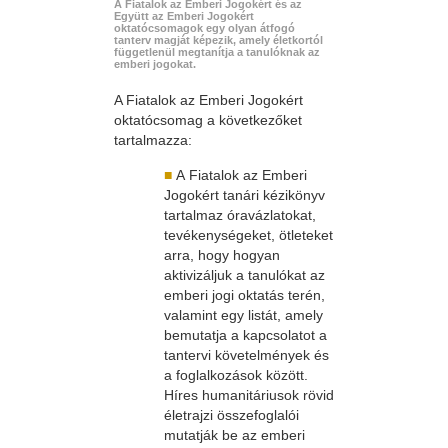
A Fiatalok az Emberi Jogokért és az
Együtt az Emberi Jogokért
oktatócsomagok egy olyan átfogó
tanterv magját képezik, amely életkortól
függetlenül megtanítja a tanulóknak az
emberi jogokat.
A Fiatalok az Emberi Jogokért
oktatócsomag a következőket
tartalmazza:
■
A Fiatalok az Emberi
Jogokért tanári kézikönyv
tartalmaz óravázlatokat,
tevékenységeket, ötleteket
arra, hogy hogyan
aktivizáljuk a tanulókat az
emberi jogi oktatás terén,
valamint egy listát, amely
bemutatja a kapcsolatot a
tantervi követelmények és
a foglalkozások között.
Híres humanitáriusok rövid
életrajzi összefoglalói
mutatják be az emberi