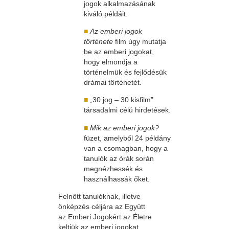
jogok alkalmazásának
kiváló példáit.
■
Az emberi jogok
története
film úgy mutatja
be az emberi jogokat,
hogy elmondja a
történelmük és fejlődésük
drámai történetét.
■
„30 jog – 30 kisfilm”
társadalmi célú hirdetések.
■
Mik az emberi jogok?
füzet, amelyből 24 példány
van a csomagban, hogy a
tanulók az órák során
megnézhessék és
használhassák őket.
Felnőtt tanulóknak, illetve
önképzés céljára az Együtt
az Emberi Jogokért az Életre
keltjük az emberi jogokat