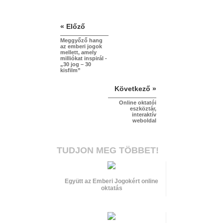
« Előző
Meggyőző hang
az emberi jogok
mellett, amely
milliókat inspirál -
„30 jog – 30
kisfilm”
Következő »
Online oktatói
eszköztár,
interaktív
weboldal
TUDJON MEG TÖBBET!
Együtt az Emberi Jogokért online
oktatás