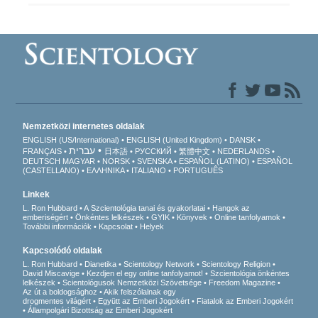
Nemzetközi internetes oldalak
ENGLISH (US/International)
ENGLISH (United Kingdom)
DANSK
עברית
FRANÇAIS
日本語
РУССКИЙ
繁體中文
NEDERLANDS
DEUTSCH
MAGYAR
NORSK
SVENSKA
ESPAÑOL (LATINO)
ESPAÑOL
(CASTELLANO)
ΕΛΛΗΝΙΚA
ITALIANO
PORTUGUÊS
Linkek
L. Ron Hubbard
A Szcientológia tanai és gyakorlatai
Hangok az
emberiségért
Önkéntes lelkészek
GYIK
Könyvek
Online tanfolyamok
További információk
Kapcsolat
Helyek
Kapcsolódó oldalak
L. Ron Hubbard
Dianetika
Scientology Network
Scientology Religion
David Miscavige
Kezdjen el egy online tanfolyamot!
Szcientológia önkéntes
lelkészek
Scientológusok Nemzetközi Szövetsége
Freedom Magazine
Az út a boldogsághoz
Akik felszólalnak egy
drogmentes világért
Együtt az Emberi Jogokért
Fiatalok az Emberi Jogokért
Állampolgári Bizottság az Emberi Jogokért