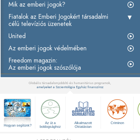
Mik az emberi jogok?
Fiatalok az Emberi Jogokért társadalmi
célú televíziós üzenetek
United
Az emberi jogok védelmében
Freedom magazin:
Az emberi jogok szószólója
Globális társadalomjobbító és humanitárius programok,
amelyeket a Szcientológia Egyház finanszíroz
▼
Az út a
Alkalmazott
Criminon
Hogyan segítünk?
boldogsághoz
Oktatástan