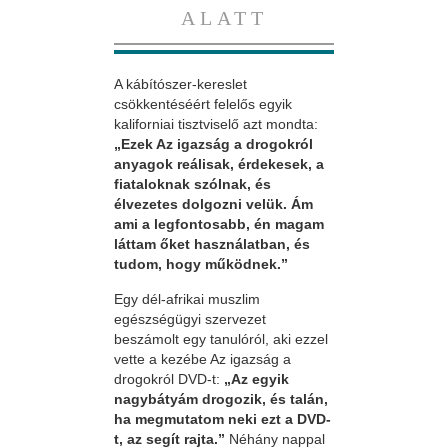
ALATT
A kábítószer-kereslet
csökkentéséért felelős egyik
kaliforniai tisztviselő azt mondta:
„Ezek Az igazság a drogokról
anyagok reálisak, érdekesek, a
fiataloknak szólnak, és
élvezetes dolgozni velük. Ám
ami a legfontosabb, én magam
láttam őket használatban, és
tudom, hogy működnek.”
Egy dél-afrikai muszlim
egészségügyi szervezet
beszámolt egy tanulóról, aki ezzel
vette a kezébe Az igazság a
drogokról DVD-t:
„Az egyik
nagybátyám drogozik, és talán,
ha megmutatom neki ezt a DVD-
t, az segít rajta.”
Néhány nappal