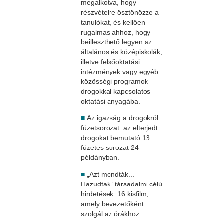
megalkotva, hogy
részvételre ösztönözze a
tanulókat, és kellően
rugalmas ahhoz, hogy
beilleszthető legyen az
általános és középiskolák,
illetve felsőoktatási
intézmények vagy egyéb
közösségi programok
drogokkal kapcsolatos
oktatási anyagába.
■
Az igazság a drogokról
füzetsorozat: az elterjedt
drogokat bemutató 13
füzetes sorozat 24
példányban.
■
„Azt mondták...
Hazudtak” társadalmi célú
hirdetések: 16 kisfilm,
amely bevezetőként
szolgál az órákhoz.