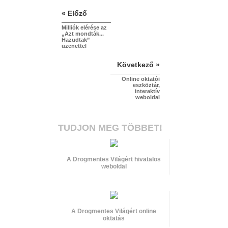
« Előző
Milliók elérése az
„Azt mondták...
Hazudtak”
üzenettel
Következő »
Online oktatói
eszköztár,
interaktív
weboldal
TUDJON MEG TÖBBET!
A Drogmentes Világért hivatalos
weboldal
A Drogmentes Világért online
oktatás