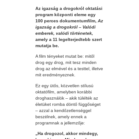
Az igazság a drogokról oktatási
program központi eleme egy
100 perces dokumentumfilm,
Az
igazság a drogokról – Valódi
emberek, valódi történetek,
amely a 11 legelterjedtebb szert
mutatja be.
A film tényeket mutat be: mitől
drog egy drog, mit tesz minden
drog az elmével és a testtel, illetve
mit eredményeznek.
Ez egy ütős, közvetlen stílusú
oktatófilm, amelyben korábbi
droghasználók – akik túlélték az
életüket romba döntő függőséget
– azzal a kendőzetlenséggel
beszélnek, amely ennek a
programnak a jellemzője:
„Ha drogozol, akkor mindegy,