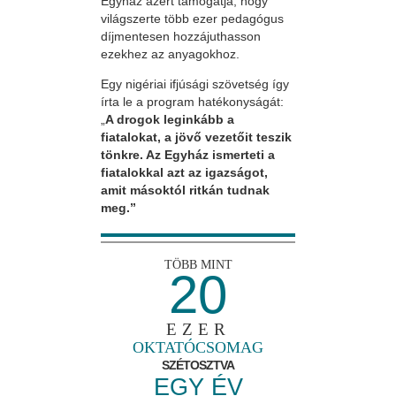
Egyház azért támogatja, hogy
világszerte több ezer pedagógus
díjmentesen hozzájuthasson
ezekhez az anyagokhoz.
Egy nigériai ifjúsági szövetség így
írta le a program hatékonyságát:
„
A drogok leginkább a
fiatalokat, a jövő vezetőit teszik
tönkre. Az Egyház ismerteti a
fiatalokkal azt az igazságot,
amit másoktól ritkán tudnak
meg.”
TÖBB MINT
20
EZER
OKTATÓCSOMAG
SZÉTOSZTVA
EGY ÉV