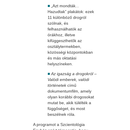
■
„Azt mondták...
Hazudtak” plakátok: ezek
11 különböző drogról
szólnak, és
felhasználhatók az
órákhoz, illetve
kifüggeszthetők az
osztálytermekben,
közösségi központokban
és más oktatási
helyszíneken.
■
Az igazság a drogokról –
Valódi emberek, valódi
történetek
című
dokumentumfilm, amely
olyan korábbi drogosokat
mutat be, akik túlélték a
függőséget, és most
beszélnek róla.
A programot a Szcientológia