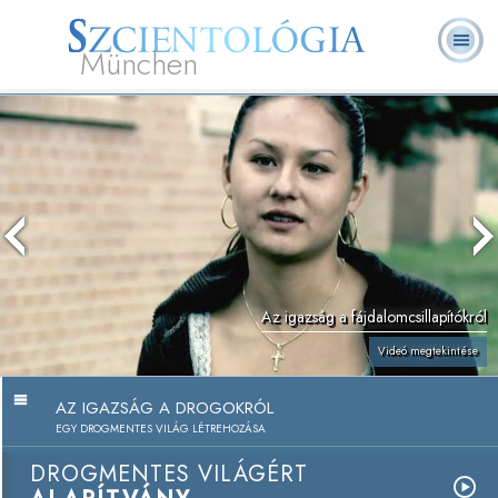
München
L. Ron Hubbard
Mi a Szcientológia?
Önkéntes lelkészek
GYIK
Könyvek
Az igazság a fájdalomcsillapítókról
Videó megtekintése
AZ IGAZSÁG A DROGOKRÓL
EGY DROGMENTES VILÁG LÉTREHOZÁSA
DROGMENTES VILÁGÉRT