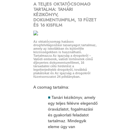
A TELJES OKTATÓCSOMAG
TARTALMA: TANÁRI
KÉZIKÖNYV,
DOKUMENTUMFILM, 13 FÜZET
ÉS 16 KISFILM
Az oktatócsomag hatásos
drogfelvilágosítási tananyagot tartalmaz,
amely az iskolákban és különféle
közösségekben is használható.
Tartalmazza Az igazság a drogokról –
Valódi emberek, valódi történetek című
díjnyertes dokumentumfilmet, 16
társadalmi célú hirdetést a
legelterjedtebb drogokról, továbbá
plakátokat és Az igazság a drogokról
füzetsorozatot 24 példányban.
A csomag tartalma:
■
Tanári kézikönyv, amely
egy teljes félévre elegendő
óravázlatot, fogalmazási
és gyakorlati feladatot
tartalmaz. Mindegyik
eleme úgy van