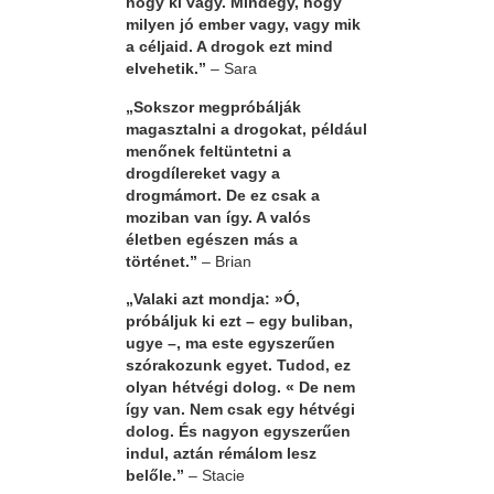
hogy ki vagy. Mindegy, hogy
milyen jó ember vagy, vagy mik
a céljaid. A drogok ezt mind
elvehetik.”
– Sara
„Sokszor megpróbálják
magasztalni a drogokat, például
menőnek feltüntetni a
drogdílereket vagy a
drogmámort. De ez csak a
moziban van így. A valós
életben egészen más a
történet.”
– Brian
„Valaki azt mondja: »Ó,
próbáljuk ki ezt – egy buliban,
ugye –, ma este egyszerűen
szórakozunk egyet. Tudod, ez
olyan hétvégi dolog. « De nem
így van. Nem csak egy hétvégi
dolog. És nagyon egyszerűen
indul, aztán rémálom lesz
belőle.”
– Stacie