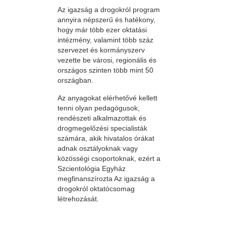
Az igazság a drogokról program
annyira népszerű és hatékony,
hogy már több ezer oktatási
intézmény, valamint több száz
szervezet és kormányszerv
vezette be városi, regionális és
országos szinten több mint 50
országban.
Az anyagokat elérhetővé kellett
tenni olyan pedagógusok,
rendészeti alkalmazottak és
drogmegelőzési specialisták
számára, akik hivatalos órákat
adnak osztályoknak vagy
közösségi csoportoknak, ezért a
Szcientológia Egyház
megfinanszírozta Az igazság a
drogokról oktatócsomag
létrehozását.