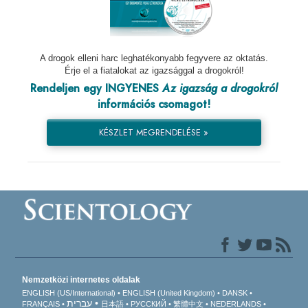
A drogok elleni harc leghatékonyabb fegyvere az oktatás.
Érje el a fiatalokat az igazsággal a drogokról!
Rendeljen egy INGYENES
Az igazság a drogokról
információs csomagot!
KÉSZLET MEGRENDELÉSE »
Nemzetközi internetes oldalak
ENGLISH (US/International)
ENGLISH (United Kingdom)
DANSK
עברית
FRANÇAIS
日本語
РУССКИЙ
繁體中文
NEDERLANDS