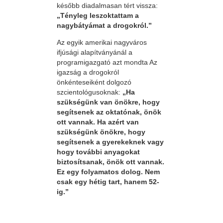
később diadalmasan tért vissza:
„Tényleg leszoktattam a
nagybátyámat a drogokról.”
Az egyik amerikai nagyváros
ifjúsági alapítványánál a
programigazgató azt mondta Az
igazság a drogokról
önkénteseiként dolgozó
szcientológusoknak:
„Ha
szükségünk van önökre, hogy
segítsenek az oktatónak, önök
ott vannak. Ha azért van
szükségünk önökre, hogy
segítsenek a gyerekeknek vagy
hogy további anyagokat
biztosítsanak, önök ott vannak.
Ez egy folyamatos dolog. Nem
csak egy hétig tart, hanem 52-
ig.”