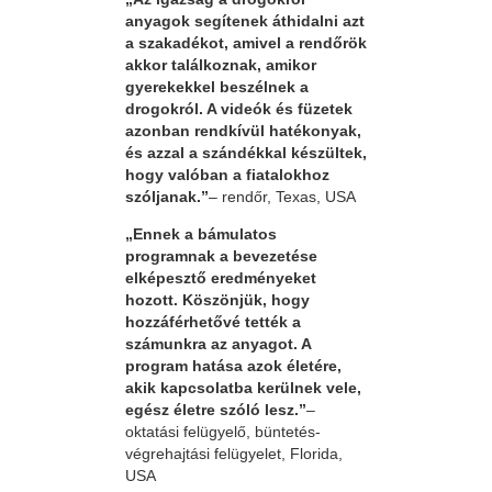
anyagok segítenek áthidalni azt
a szakadékot, amivel a rendőrök
akkor találkoznak, amikor
gyerekekkel beszélnek a
drogokról. A videók és füzetek
azonban rendkívül hatékonyak,
és azzal a szándékkal készültek,
hogy valóban a fiatalokhoz
szóljanak.”
– rendőr, Texas, USA
„Ennek a bámulatos
programnak a bevezetése
elképesztő eredményeket
hozott. Köszönjük, hogy
hozzáférhetővé tették a
számunkra az anyagot. A
program hatása azok életére,
akik kapcsolatba kerülnek vele,
egész életre szóló lesz.”
–
oktatási felügyelő, büntetés-
végrehajtási felügyelet, Florida,
USA