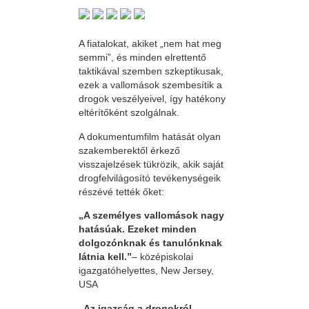
A fiatalokat, akiket „nem hat meg
semmi”, és minden elrettentő
taktikával szemben szkeptikusak,
ezek a vallomások szembesítik a
drogok veszélyeivel, így hatékony
eltérítőként szolgálnak.
A dokumentumfilm hatását olyan
szakemberektől érkező
visszajelzések tükrözik, akik saját
drogfelvilágosító tevékenységeik
részévé tették őket:
„A személyes vallomások nagy
hatásúak. Ezeket minden
dolgozónknak és tanulónknak
látnia kell.”
– középiskolai
igazgatóhelyettes, New Jersey,
USA
„Az igazság a drogokról