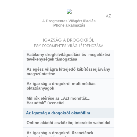
AZ
A Drogmentes Világért iPad és
iPhone alkalmazás
IGAZSÁG A DROGOKRÓL
EGY DROGMENTES VILÁG LÉTREHOZÁSA
Hatékony drogfelvilágosítási és
-megelőzési
tevékenységek támogatása
Az egész világra kiterjedő kábítószerjárvány
megszüntetése
Az igazság a drogokról multimédiás
oktatóanyagok
Milliók elérése az „Azt mondták...
Hazudtak” üzenettel
Az igazság a drogokról oktatófilm
Online oktatói eszköztár, interaktív weboldal
Az igazság a drogokról üzenetének