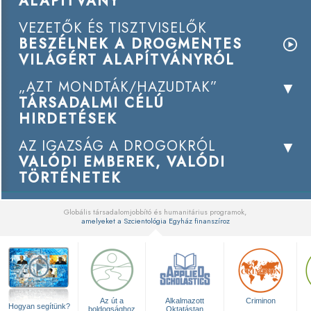
ALAPÍTVÁNY
VEZETŐK ÉS TISZTVISELŐK
BESZÉLNEK A DROGMENTES
VILÁGÉRT ALAPÍTVÁNYRÓL
„AZT MONDTÁK/HAZUDTAK”
TÁRSADALMI CÉLÚ
HIRDETÉSEK
AZ IGAZSÁG A DROGOKRÓL
VALÓDI EMBEREK, VALÓDI
TÖRTÉNETEK
Globális társadalomjobbító és humanitárius programok,
amelyeket a Szcientológia Egyház finanszíroz
▼
Az út a
Alkalmazott
Criminon
Hogyan segítünk?
boldogsághoz
Oktatástan