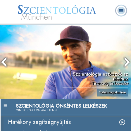
München
L. Ron Hubbard
Mi a Szcientológia?
Önkéntes lelkészek
GYIK
Könyvek
Szcientológia eszközök az
élethez
Tisztesség és becsület
Videó megtekintése
SZCIENTOLÓGIA ÖNKÉNTES LELKÉSZEK
MINDIG
LEHET
VALAMIT TENNI
Hatékony segítségnyújtás