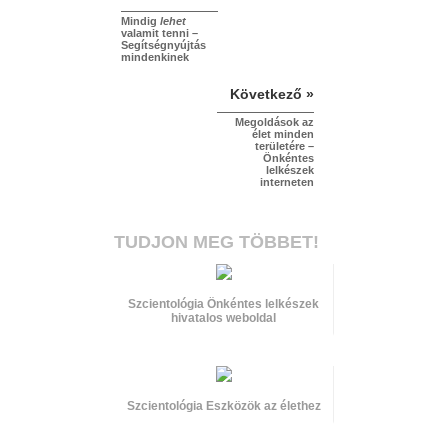
Mindig
lehet
valamit tenni –
Segítségnyújtás
mindenkinek
Következő »
Megoldások az
élet minden
területére –
Önkéntes
lelkészek
interneten
TUDJON MEG TÖBBET!
Szcientológia Önkéntes lelkészek
hivatalos weboldal
Szcientológia Eszközök az élethez