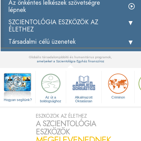
Az önkéntes lelkészek szövetségre
lépnek
SZCIENTOLÓGIA ESZKÖZÖK AZ
ÉLETHEZ
Társadalmi célú üzenetek
Globális társadalomjobbító és humanitárius programok,
amelyeket a Szcientológia Egyház finanszíroz
▼
Az út a
Alkalmazott
Criminon
Hogyan segítünk?
boldogsághoz
Oktatástan
ESZKÖZÖK AZ ÉLETHEZ
A SZCIENTOLÓGIA
ESZKÖZÖK
MEGELEVENEDNEK