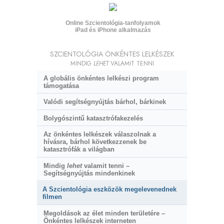
Online Szcientológia-tanfolyamok
iPad és iPhone alkalmazás
SZCIENTOLÓGIA ÖNKÉNTES LELKÉSZEK
MINDIG
LEHET
VALAMIT TENNI
A globális önkéntes lelkészi program
támogatása
Valódi segítségnyújtás bárhol, bárkinek
Bolygószintű katasztrófakezelés
Az önkéntes lelkészek válaszolnak a
hívásra, bárhol következzenek be
katasztrófák a világban
Mindig
lehet
valamit tenni –
Segítségnyújtás mindenkinek
A Szcientológia eszközök megelevenednek
filmen
Megoldások az élet minden területére –
Önkéntes lelkészek interneten