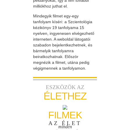
példányokat, így a film további
milliókhoz juthat el.
Mindegyik filmet egy-egy
tanfolyam kíséri: a Szcientológia
kézikönyv 19 tanfolyama 15
nyelven, ingyenesen elvégezhető
interneten. A weboldal látogatói
szabadon bejelentkezhetnek, és
bármelyik tanfolyamra
beiratkozhatnak. Először
megnézik a filmet, utána pedig
végigmennek a tanfolyamon.
ESZKÖZÖK AZ
ÉLETHEZ
FILMEK
AZ ÉLET
minden