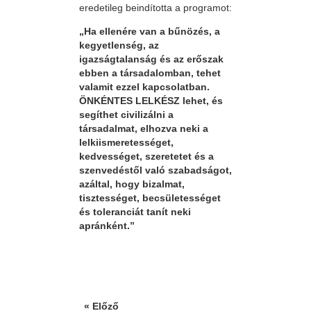
eredetileg beindította a programot:
„Ha ellenére van a bűnözés, a
kegyetlenség, az
igazságtalanság és az erőszak
ebben a társadalomban, tehet
valamit ezzel kapcsolatban.
ÖNKÉNTES LELKÉSZ lehet, és
segíthet civilizálni a
társadalmat, elhozva neki a
lelkiismeretességet,
kedvességet, szeretetet és a
szenvedéstől való szabadságot,
azáltal, hogy bizalmat,
tisztességet, becsületességet
és toleranciát tanít neki
apránként.”
« Előző