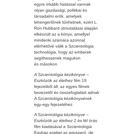
egyre inkább hatással vannak
olyan gazdasági, politikai és
társadalmi erők, amelyek
lehengerlőnek tűnhetnek, ezért L.
Ron Hubbard útmutatásai alapján
elkészült az a könyv, amellyel
mindenki számára azonnal
elérhetővé válik a Szcientológia
technológia, hogy az emberek
segíthessenek magukon
és másokon.
A Szcientológia kézikönyve –
Eszközök az élethez
film 19
fejezetből áll; az egyes filmek
bevezetőt és összefoglalást adnak
A Szcientológia kézikönyvének
egy-egy fejezetéhez.
A Szcientológia kézikönyve –
Eszközök az élethez
2 és fél órás
film kiadásával a Szcientológia
Egyház ezeket az egyszerű, de