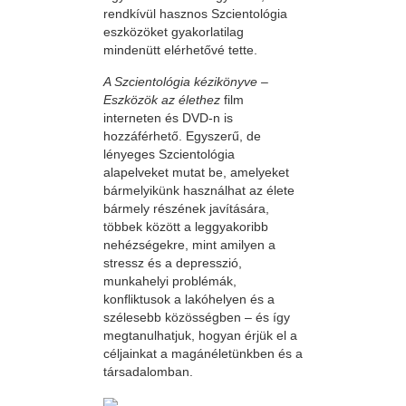
rendkívül hasznos Szcientológia
eszközöket gyakorlatilag
mindenütt elérhetővé tette.
A Szcientológia kézikönyve –
Eszközök az élethez
film
interneten és DVD-n is
hozzáférhető. Egyszerű, de
lényeges Szcientológia
alapelveket mutat be, amelyeket
bármelyikünk használhat az élete
bármely részének javítására,
többek között a leggyakoribb
nehézségekre, mint amilyen a
stressz és a depresszió,
munkahelyi problémák,
konfliktusok a lakóhelyen és a
szélesebb közösségben – és így
megtanulhatjuk, hogyan érjük el a
céljainkat a magánéletünkben és a
társadalomban.