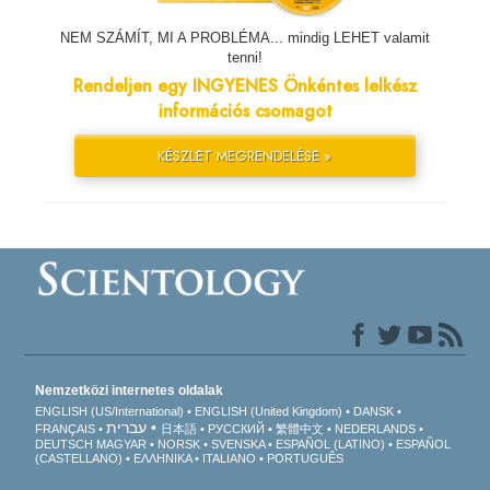
NEM SZÁMÍT, MI A PROBLÉMA... mindig LEHET valamit
tenni!
Rendeljen egy INGYENES Önkéntes lelkész
információs csomagot
KÉSZLET MEGRENDELÉSE »
Nemzetközi internetes oldalak
ENGLISH (US/International)
ENGLISH (United Kingdom)
DANSK
עברית
FRANÇAIS
日本語
РУССКИЙ
繁體中文
NEDERLANDS
DEUTSCH
MAGYAR
NORSK
SVENSKA
ESPAÑOL (LATINO)
ESPAÑOL
(CASTELLANO)
ΕΛΛΗΝΙΚA
ITALIANO
PORTUGUÊS