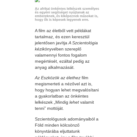
Az afrikai önkéntes lelkészek személyes
és egyéni segítséget nyújtanak az
embereknek, és kiképeznek másokat is,
hogy ők is képesek legyenek erre.
A film az életből vett példákat
tartalmaz, és ezen keresztül
jelentősen javítja
A Szcientológia
kézikönyvé
ben szereplő
valamennyi fontos fogalom
megértését, ezáltal pedig az
anyag alkalmazását.
Az Eszközök az élethez
film
megismerteti a nézővel azt is,
hogy hogyan lehet megvalósítani
a gyakorlatban az önkéntes
lelkészek „Mindig
lehet
valamit
tenni” mottóját.
Szcientológusok adományaiból a
Föld minden kölcsönző
könyvtárába eljuttatunk