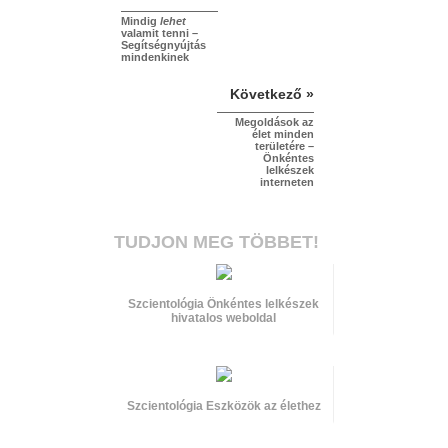
Mindig
lehet
valamit tenni –
Segítségnyújtás
mindenkinek
Következő »
Megoldások az
élet minden
területére –
Önkéntes
lelkészek
interneten
TUDJON MEG TÖBBET!
Szcientológia Önkéntes lelkészek
hivatalos weboldal
Szcientológia Eszközök az élethez