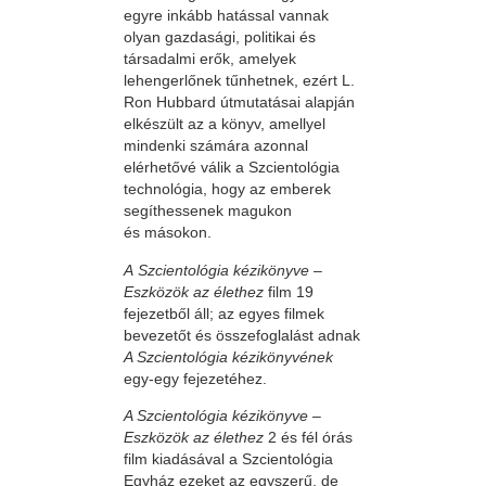
egyre inkább hatással vannak
olyan gazdasági, politikai és
társadalmi erők, amelyek
lehengerlőnek tűnhetnek, ezért L.
Ron Hubbard útmutatásai alapján
elkészült az a könyv, amellyel
mindenki számára azonnal
elérhetővé válik a Szcientológia
technológia, hogy az emberek
segíthessenek magukon
és másokon.
A Szcientológia kézikönyve –
Eszközök az élethez
film 19
fejezetből áll; az egyes filmek
bevezetőt és összefoglalást adnak
A Szcientológia kézikönyvének
egy-egy fejezetéhez.
A Szcientológia kézikönyve –
Eszközök az élethez
2 és fél órás
film kiadásával a Szcientológia
Egyház ezeket az egyszerű, de