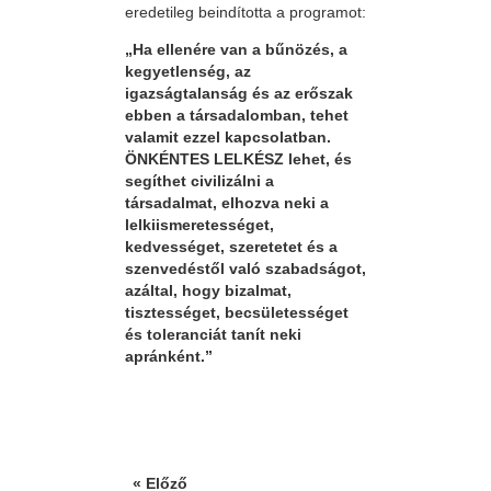
eredetileg beindította a programot:
„Ha ellenére van a bűnözés, a
kegyetlenség, az
igazságtalanság és az erőszak
ebben a társadalomban, tehet
valamit ezzel kapcsolatban.
ÖNKÉNTES LELKÉSZ lehet, és
segíthet civilizálni a
társadalmat, elhozva neki a
lelkiismeretességet,
kedvességet, szeretetet és a
szenvedéstől való szabadságot,
azáltal, hogy bizalmat,
tisztességet, becsületességet
és toleranciát tanít neki
apránként.”
« Előző