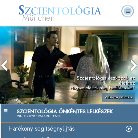
München
L. Ron Hubbard
Mi a Szcientológia?
Önkéntes lelkészek
GYIK
Könyvek
Szcientológia eszközök az
élethez
Hogyan oldjunk meg konfliktusokat?
Videó megtekintése
SZCIENTOLÓGIA ÖNKÉNTES LELKÉSZEK
MINDIG
LEHET
VALAMIT TENNI
Hatékony segítségnyújtás