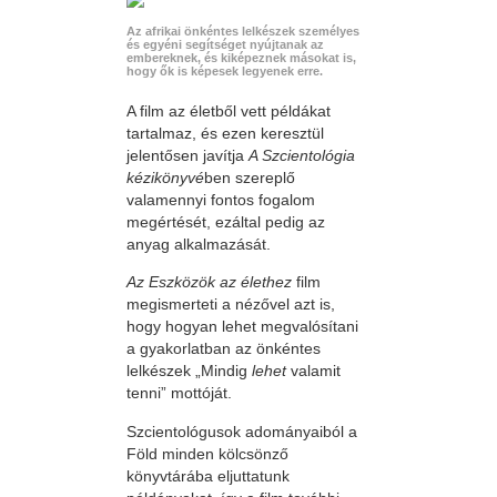
Az afrikai önkéntes lelkészek személyes
és egyéni segítséget nyújtanak az
embereknek, és kiképeznek másokat is,
hogy ők is képesek legyenek erre.
A film az életből vett példákat
tartalmaz, és ezen keresztül
jelentősen javítja
A Szcientológia
kézikönyvé
ben szereplő
valamennyi fontos fogalom
megértését, ezáltal pedig az
anyag alkalmazását.
Az Eszközök az élethez
film
megismerteti a nézővel azt is,
hogy hogyan lehet megvalósítani
a gyakorlatban az önkéntes
lelkészek „Mindig
lehet
valamit
tenni” mottóját.
Szcientológusok adományaiból a
Föld minden kölcsönző
könyvtárába eljuttatunk