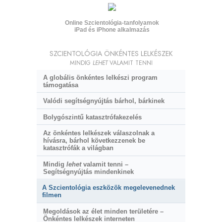
Online Szcientológia-tanfolyamok
iPad és iPhone alkalmazás
SZCIENTOLÓGIA ÖNKÉNTES LELKÉSZEK
MINDIG
LEHET
VALAMIT TENNI
A globális önkéntes lelkészi program
támogatása
Valódi segítségnyújtás bárhol, bárkinek
Bolygószintű katasztrófakezelés
Az önkéntes lelkészek válaszolnak a
hívásra, bárhol következzenek be
katasztrófák a világban
Mindig
lehet
valamit tenni –
Segítségnyújtás mindenkinek
A Szcientológia eszközök megelevenednek
filmen
Megoldások az élet minden területére –
Önkéntes lelkészek interneten