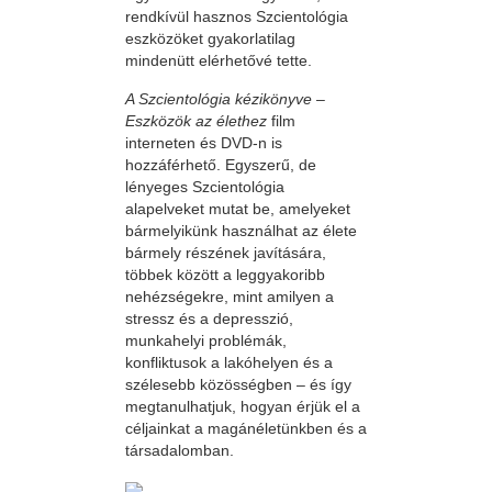
rendkívül hasznos Szcientológia
eszközöket gyakorlatilag
mindenütt elérhetővé tette.
A Szcientológia kézikönyve –
Eszközök az élethez
film
interneten és DVD-n is
hozzáférhető. Egyszerű, de
lényeges Szcientológia
alapelveket mutat be, amelyeket
bármelyikünk használhat az élete
bármely részének javítására,
többek között a leggyakoribb
nehézségekre, mint amilyen a
stressz és a depresszió,
munkahelyi problémák,
konfliktusok a lakóhelyen és a
szélesebb közösségben – és így
megtanulhatjuk, hogyan érjük el a
céljainkat a magánéletünkben és a
társadalomban.