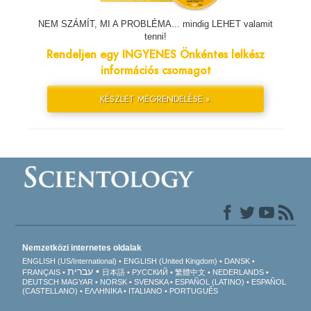
NEM SZÁMÍT, MI A PROBLÉMA... mindig LEHET valamit
tenni!
Rendeljen egy INGYENES Önkéntes lelkész
információs csomagot
KÉSZLET MEGRENDELÉSE »
Nemzetközi internetes oldalak
ENGLISH (US/International)
ENGLISH (United Kingdom)
DANSK
עברית
FRANÇAIS
日本語
РУССКИЙ
繁體中文
NEDERLANDS
DEUTSCH
MAGYAR
NORSK
SVENSKA
ESPAÑOL (LATINO)
ESPAÑOL
(CASTELLANO)
ΕΛΛΗΝΙΚA
ITALIANO
PORTUGUÊS