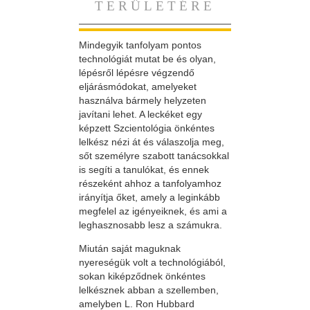
TERÜLETÉRE
Mindegyik tanfolyam pontos
technológiát mutat be és olyan,
lépésről lépésre végzendő
eljárásmódokat, amelyeket
használva bármely helyzeten
javítani lehet. A leckéket egy
képzett Szcientológia önkéntes
lelkész nézi át és válaszolja meg,
sőt személyre szabott tanácsokkal
is segíti a tanulókat, és ennek
részeként ahhoz a tanfolyamhoz
irányítja őket, amely a leginkább
megfelel az igényeiknek, és ami a
leghasznosabb lesz a számukra.
Miután saját maguknak
nyereségük volt a technológiából,
sokan kiképződnek önkéntes
lelkésznek abban a szellemben,
amelyben L. Ron Hubbard