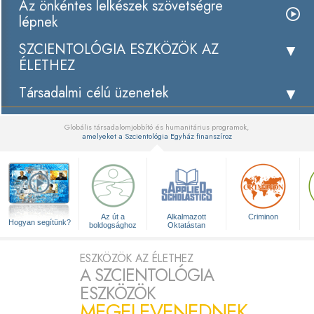
Az önkéntes lelkészek szövetségre
lépnek
SZCIENTOLÓGIA ESZKÖZÖK AZ
ÉLETHEZ
Társadalmi célú üzenetek
Globális társadalomjobbító és humanitárius programok,
amelyeket a Szcientológia Egyház finanszíroz
▼
Az út a
Alkalmazott
Criminon
Hogyan segítünk?
boldogsághoz
Oktatástan
ESZKÖZÖK AZ ÉLETHEZ
A SZCIENTOLÓGIA
ESZKÖZÖK
MEGELEVENEDNEK