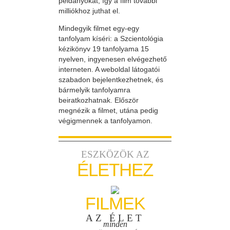
példányokat, így a film további
milliókhoz juthat el.
Mindegyik filmet egy-egy
tanfolyam kíséri: a Szcientológia
kézikönyv 19 tanfolyama 15
nyelven, ingyenesen elvégezhető
interneten. A weboldal látogatói
szabadon bejelentkezhetnek, és
bármelyik tanfolyamra
beiratkozhatnak. Először
megnézik a filmet, utána pedig
végigmennek a tanfolyamon.
ESZKÖZÖK AZ
ÉLETHEZ
FILMEK
AZ ÉLET
minden