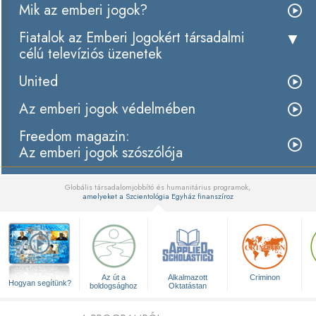
Mik az emberi jogok?
Fiatalok az Emberi Jogokért társadalmi
célú televíziós üzenetek
United
Az emberi jogok védelmében
Freedom magazin:
Az emberi jogok szószólója
Globális társadalomjobbító és humanitárius programok,
amelyeket a Szcientológia Egyház finanszíroz
▼
Az út a
Alkalmazott
Criminon
Hogyan segítünk?
boldogsághoz
Oktatástan