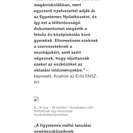
magániskolákban, mert
egyszerű nyelvezettel adják át
az Egyetemes Nyilatkozatot, és
így ezt a létfontosságú
dokumentumot megértik a
felsős és középiskolás korú
gyerekek. Elismerésem ezeknek
a szervezeteknek a
munkájukért, amit azért
végeznek, hogy eljuttassák
ezeket az eszközöket az
oktatási intézményekbe.”
–
képviselő, Koalíció az Erős ENSZ-
ért
A „30 jog – 30 kisfilm” társadalmi célú
hirdetések egy moszkvai
bevásárlóközpontban.
„A figyelemre méltó tanulási
segédeszközeiknek