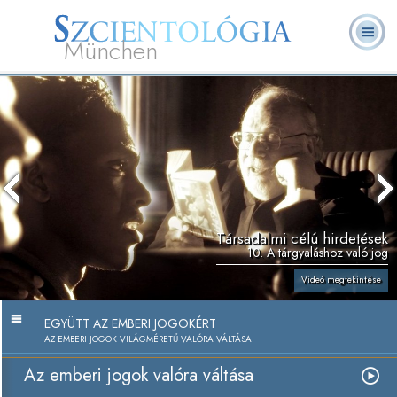
München
L. Ron Hubbard
Mi a Szcientológia?
Önkéntes lelkészek
GYIK
Könyvek
Társadalmi célú hirdetések
10. A tárgyaláshoz való jog
Videó megtekintése
EGYÜTT AZ EMBERI JOGOKÉRT
AZ EMBERI JOGOK VILÁGMÉRETŰ VALÓRA VÁLTÁSA
Az emberi jogok valóra váltása