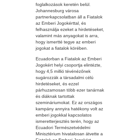
foglalkozások keretén belül.
Johannesburg városa
partnerkapcsolatban áll a Fiatalok
az Emberi Jogokérttal, és
felhasználja ezeket a hirdetéseket,
valamint más anyagokat is arra,
hogy ismertté tegye az emberi
jogokat a fiatalok körében.
Ecuadorban a Fiatalok az Emberi
Jogokért helyi csoportja elintézte,
hogy 4,5 millió tévénézőnek
sugározzák a társadalmi célú
hirdetéseket, és ezzel
párhuzamosan több ezer tanárnak
és diáknak tartottak
szemináriumokat. Ez az országos
kampány annyira hatékony volt az
emberi jogokkal kapcsolatos
ismeretterjesztés terén, hogy az
Ecuadori Természetvédelmi
Minisztérium hivatalosan átvette a