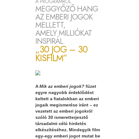
A PROGRAMRÓL
MEGGYŐZŐ HANG
AZ EMBERI JOGOK
MELLETT,
AMELY MILLIÓKAT
INSPIRÁL
„30 JOG – 30
KISFILM”
A
Mik az emberi jogok?
füzet
egyre nagyobb érdeklődést
keltett a fiatalokban az emberi
jogaik megismerése iránt – ez
vezetett az emberi jogokról
szóló 30 ismeretterjesztő
társadalmi célú hirdetés
elkészítéséhez. Mindegyik film
egy-egy emberi jogot mutat be