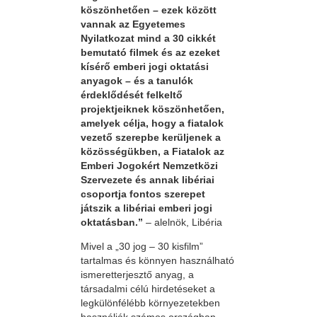
köszönhetően – ezek között
vannak az Egyetemes
Nyilatkozat mind a 30 cikkét
bemutató filmek és az ezeket
kísérő emberi jogi oktatási
anyagok – és a tanulók
érdeklődését felkeltő
projektjeiknek köszönhetően,
amelyek célja, hogy a fiatalok
vezető szerepbe kerüljenek a
közösségükben, a Fiatalok az
Emberi Jogokért Nemzetközi
Szervezete és annak libériai
csoportja fontos szerepet
játszik a libériai emberi jogi
oktatásban.”
– alelnök, Libéria
Mivel a „30 jog – 30 kisfilm”
tartalmas és könnyen használható
ismeretterjesztő anyag, a
társadalmi célú hirdetéseket a
legkülönfélébb környezetekben