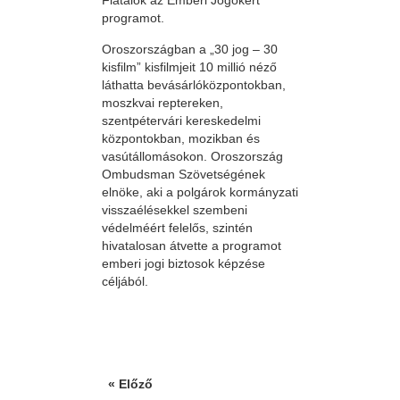
Fiatalok az Emberi Jogokért
programot.
Oroszországban a „30 jog – 30
kisfilm” kisfilmjeit 10 millió néző
láthatta bevásárlóközpontokban,
moszkvai reptereken,
szentpétervári kereskedelmi
központokban, mozikban és
vasútállomásokon. Oroszország
Ombudsman Szövetségének
elnöke, aki a polgárok kormányzati
visszaélésekkel szembeni
védelméért felelős, szintén
hivatalosan átvette a programot
emberi jogi biztosok képzése
céljából.
« Előző