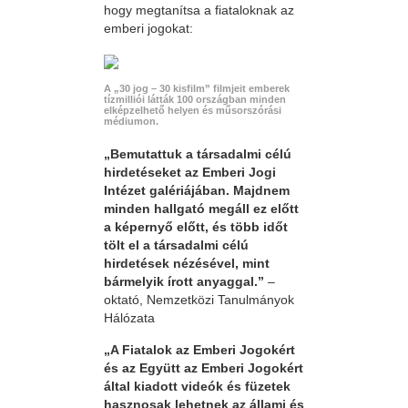
hogy megtanítsa a fiataloknak az
emberi jogokat:
A „30 jog – 30 kisfilm” filmjeit emberek
tízmilliói látták 100 országban minden
elképzelhető helyen és műsorszórási
médiumon.
„Bemutattuk a társadalmi célú
hirdetéseket az Emberi Jogi
Intézet galériájában. Majdnem
minden hallgató megáll ez előtt
a képernyő előtt, és több időt
tölt el a társadalmi célú
hirdetések nézésével, mint
bármelyik írott anyaggal.”
–
oktató, Nemzetközi Tanulmányok
Hálózata
„A Fiatalok az Emberi Jogokért
és az Együtt az Emberi Jogokért
által kiadott videók és füzetek
hasznosak lehetnek az állami és