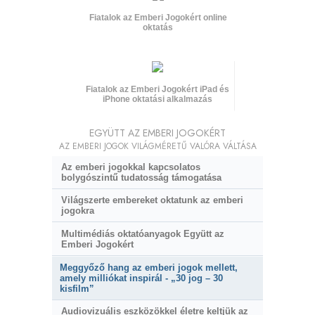
Fiatalok az Emberi Jogokért online
oktatás
Fiatalok az Emberi Jogokért iPad és
iPhone oktatási alkalmazás
EGYÜTT AZ EMBERI JOGOKÉRT
AZ EMBERI JOGOK VILÁGMÉRETŰ VALÓRA VÁLTÁSA
Az emberi jogokkal kapcsolatos
bolygószintű tudatosság támogatása
Világszerte embereket oktatunk az emberi
jogokra
Multimédiás oktatóanyagok Együtt az
Emberi Jogokért
Meggyőző hang az emberi jogok mellett,
amely milliókat inspirál - „30 jog – 30
kisfilm”
Audiovizuális eszközökkel életre keltjük az