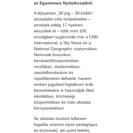
az Egyetemes Nyilatkozatból.
A díjnyertes „30 jog – 30 kisfilm”
társadalmi célú hirdetéseket –
amelyek eddig 17 nyelven
készültek el – több mint 100
országban sugározták már a CNN
International, a Sky News és a
National Geographic csatornákon.
Nemcsak buszokon,
bevásárlóközpontokban,
mozikban, stadionokban,
vasútállomásokon és
repülőtereken láthatók, hanem
emberi jogokkal foglalkozó órák
bevezetésére is használják őket
iskolákban, közösségi
központokban és más oktatási
környezetekben.
Az oktatási eszközt lelkesen
fogadta számos olyan pedagógus
és tisztviselő, aki azért felelős,