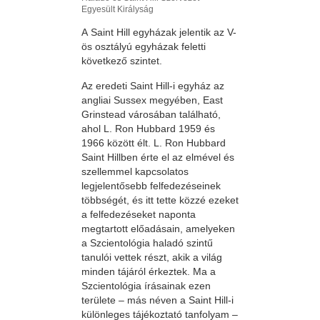
Egyesült Királyság
A Saint Hill egyházak jelentik az V-
ös osztályú egyházak feletti
következő szintet.
Az eredeti Saint Hill-i egyház az
angliai Sussex megyében, East
Grinstead városában található,
ahol L. Ron Hubbard 1959 és
1966 között élt. L. Ron Hubbard
Saint Hillben érte el az elmével és
szellemmel kapcsolatos
legjelentősebb felfedezéseinek
többségét, és itt tette közzé ezeket
a felfedezéseket naponta
megtartott előadásain, amelyeken
a Szcientológia haladó szintű
tanulói vettek részt, akik a világ
minden tájáról érkeztek. Ma a
Szcientológia írásainak ezen
területe – más néven a Saint Hill-i
különleges tájékoztató tanfolyam –