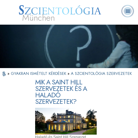
München
L. Ron Hubbard
Mi a Szcientológia?
Önkéntes lelkészek
GYIK
Könyvek
»
GYAKRAN ISMÉTELT KÉRDÉSEK
»
A SZCIENTOLÓGIA SZERVEZETEK
MIK A SAINT HILL
SZERVEZETEK ÉS A
HALADÓ
SZERVEZETEK?
Haladó és Saint Hill Szervezet