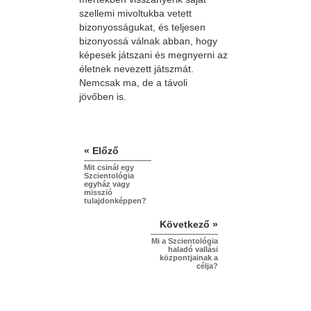
szellemi mivoltukba vetett
bizonyosságukat, és teljesen
bizonyossá válnak abban, hogy
képesek játszani és megnyerni az
életnek nevezett játszmát.
Nemcsak ma, de a távoli
jövőben is.
« Előző
Mit csinál egy
Szcientológia
egyház vagy
misszió
tulajdonképpen?
Következő »
Mi a Szcientológia
haladó vallási
központjainak a
célja?