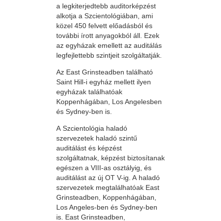
a legkiterjedtebb auditorképzést
alkotja a Szcientológiában, ami
közel 450 felvett előadásból és
további írott anyagokból áll. Ezek
az egyházak emellett az auditálás
legfejlettebb szintjeit szolgáltatják.
Az East Grinsteadben található
Saint Hill-i egyház mellett ilyen
egyházak találhatóak
Koppenhágában, Los Angelesben
és Sydney-ben is.
A Szcientológia haladó
szervezetek haladó szintű
auditálást és képzést
szolgáltatnak, képzést biztosítanak
egészen a VIII-as osztályig, és
auditálást az új OT V-ig. A haladó
szervezetek megtalálhatóak East
Grinsteadben, Koppenhágában,
Los Angeles-ben és Sydney-ben
is. East Grinsteadben,