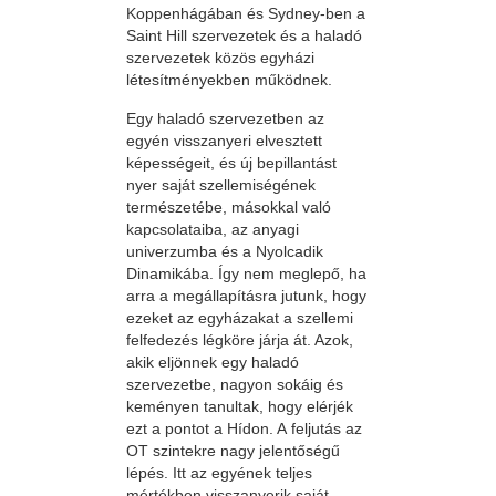
Koppenhágában és Sydney-ben a
Saint Hill szervezetek és a haladó
szervezetek közös egyházi
létesítményekben működnek.
Egy haladó szervezetben az
egyén visszanyeri elvesztett
képességeit, és új bepillantást
nyer saját szellemiségének
természetébe, másokkal való
kapcsolataiba, az anyagi
univerzumba és a Nyolcadik
Dinamikába. Így nem meglepő, ha
arra a megállapításra jutunk, hogy
ezeket az egyházakat a szellemi
felfedezés légköre járja át. Azok,
akik eljönnek egy haladó
szervezetbe, nagyon sokáig és
keményen tanultak, hogy elérjék
ezt a pontot a Hídon. A feljutás az
OT szintekre nagy jelentőségű
lépés. Itt az egyének teljes
mértékben visszanyerik saját