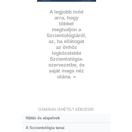
A legjobb mód
arra, hogy
többet
megtudjon a
Szcientológiáról,
az, ha ellátogat
az önhöz
legközelebbi
Szcientológia-
szervezetbe, és
saját maga néz
utána. »
GYAKRAN ISMÉTELT KÉRDÉSEK
Háttér és alapelvek
A Szcientológia tanai