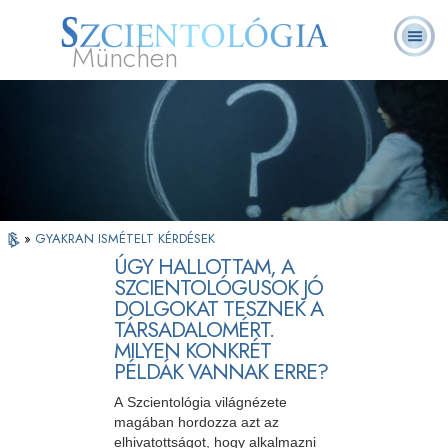
München
L. Ron Hubbard
Mi a Szcientológia?
Önkéntes lelkészek
GYIK
Könyvek
»
GYAKRAN ISMÉTELT KÉRDÉSEK
ÚGY HALLOTTAM, A
SZCIENTOLÓGUSOK JÓ
DOLGOKAT TESZNEK A
TÁRSADALOMÉRT.
MILYEN KONKRÉT
PÉLDÁK VANNAK ERRE?
A Szcientológia világnézete
magában hordozza azt az
elhivatottságot, hogy alkalmazni