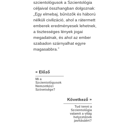
szcientológusok a Szcientológia
céljaival összhangban dolgoznak:
„Egy elmebaj, bűnözők és háború
nélküli civilizáció, ahol a rátermett
emberek eredményesek lehetnek,
a tisztességes lények jogai
megadatnak, és ahol az ember
szabadon szárnyalhat egyre
magasabbra.”
« Előző
Mi a
Szcientológusok
Nemzetközi
Szövetsége?
Következő »
Tud tenni a
Szcientológia
valamit a világ
helyzetének
javításáért?