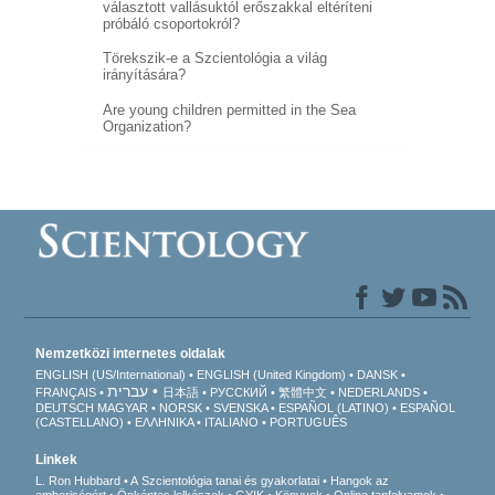
választott vallásuktól erőszakkal eltéríteni
próbáló csoportokról?
Törekszik-e a Szcientológia a világ
irányítására?
Are young children permitted in the Sea
Organization?
Nemzetközi internetes oldalak
ENGLISH (US/International)
ENGLISH (United Kingdom)
DANSK
עברית
FRANÇAIS
日本語
РУССКИЙ
繁體中文
NEDERLANDS
DEUTSCH
MAGYAR
NORSK
SVENSKA
ESPAÑOL (LATINO)
ESPAÑOL
(CASTELLANO)
ΕΛΛΗΝΙΚA
ITALIANO
PORTUGUÊS
Linkek
L. Ron Hubbard
A Szcientológia tanai és gyakorlatai
Hangok az