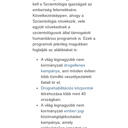
kell a Szcientológia igazságait az
emberiség felemelésére.
Következésképpen, ahogy a
Szcientológia növekszik, vele
együtt növekednek a
szcientológusok által támogatott
humanitárius programok is. Ezek a
programok jelenleg magukban
foglalják az alábbiakat is:
A világ legnagyobb nem
kormányzati
drogellenes
kampánya
, ami minden évben
több tízmillió veszélyeztetett
fiatalt ér el;
Drogrehabilitációs központok
létrehozása több mint 40
országban;
A világ legnagyobb nem
kormányzati
emberi jogi
közönségtájékoztatási
kampánya, amely