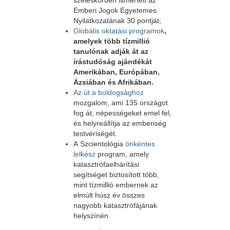
széleskörűen ismerteti az
Emberi Jogok Egyetemes
Nyilatkozatának 30 pontját;
Globális oktatási programok
,
amelyek több tízmillió
tanulónak adják át az
írástudóság ajándékát
Amerikában, Európában,
Ázsiában és Afrikában.
Az út a boldogsághoz
mozgalom, ami 135 országot
fog át, népességeket emel fel,
és helyreállítja az emberiség
testvériségét.
A Szcientológia
önkéntes
lelkész
program, amely
katasztrófaelhárítási
segítséget biztosított több,
mint tízmillió embernek az
elmúlt húsz év összes
nagyobb katasztrófájának
helyszínén.