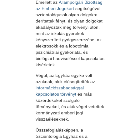
Emellett az
Állampolgári Bizottság
az Emberi Jogokért
segítségével
szcientológusok olyan dolgokra
derítettek fényt, és olyan dolgokat
akadályoztak meg törvényi úton,
mint az iskolás gyerekek
kényszerített gyógyszerezése, az
elektrosokk és a lobotómia
pszichiátriai gyakorlata, és
biológiai hadviseléssel kapcsolatos
kísérletek.
Végül, az Egyház egyike volt
azoknak, akik elősegítették az
információszabadsággal
kapcsolatos törvényt
és más
közérdekeket szolgáló
törvényeket, és akik véget vetettek
kormányzati emberi jogi
visszaéléseknek.
Összefoglalásképpen, a
Szcientológia Egyház és a