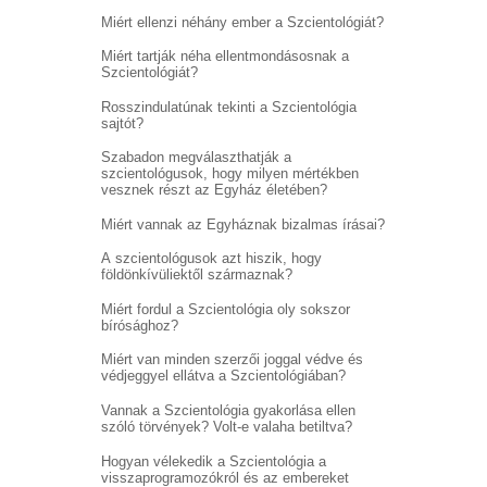
Miért ellenzi néhány ember a Szcientológiát?
Miért tartják néha ellentmondásosnak a
Szcientológiát?
Rosszindulatúnak tekinti a Szcientológia
sajtót?
Szabadon megválaszthatják a
szcientológusok, hogy milyen mértékben
vesznek részt az Egyház életében?
Miért vannak az Egyháznak bizalmas írásai?
A szcientológusok azt hiszik, hogy
földönkívüliektől származnak?
Miért fordul a Szcientológia oly sokszor
bírósághoz?
Miért van minden szerzői joggal védve és
védjeggyel ellátva a Szcientológiában?
Vannak a Szcientológia gyakorlása ellen
szóló törvények? Volt-e valaha betiltva?
Hogyan vélekedik a Szcientológia a
visszaprogramozókról és az embereket