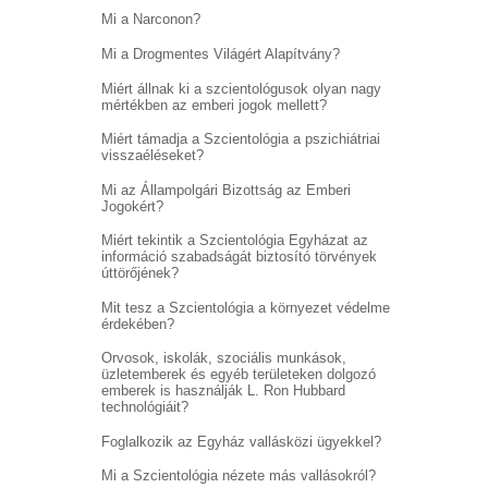
Mi a Narconon?
Mi a Drogmentes Világért Alapítvány?
Miért állnak ki a szcientológusok olyan nagy
mértékben az emberi jogok mellett?
Miért támadja a Szcientológia a pszichiátriai
visszaéléseket?
Mi az Állampolgári Bizottság az Emberi
Jogokért?
Miért tekintik a Szcientológia Egyházat az
információ szabadságát biztosító törvények
úttörőjének?
Mit tesz a Szcientológia a környezet védelme
érdekében?
Orvosok, iskolák, szociális munkások,
üzletemberek és egyéb területeken dolgozó
emberek is használják L. Ron Hubbard
technológiáit?
Foglalkozik az Egyház vallásközi ügyekkel?
Mi a Szcientológia nézete más vallásokról?