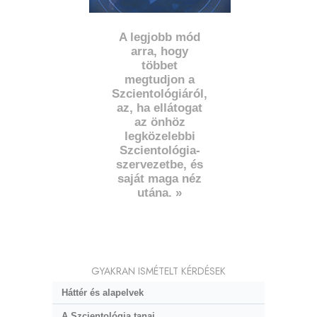
A legjobb mód
arra, hogy
többet
megtudjon a
Szcientológiáról,
az, ha ellátogat
az önhöz
legközelebbi
Szcientológia-
szervezetbe, és
saját maga néz
utána. »
GYAKRAN ISMÉTELT KÉRDÉSEK
Háttér és alapelvek
A Szcientológia tanai