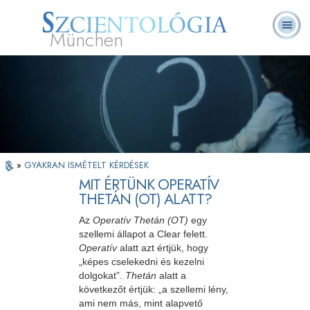
München
L. Ron Hubbard
Mi a Szcientológia?
Önkéntes lelkészek
GYIK
Könyvek
»
GYAKRAN ISMÉTELT KÉRDÉSEK
MIT ÉRTÜNK OPERATÍV
THETÁN (OT) ALATT?
Az
Operatív Thetán (OT)
egy
szellemi állapot a Clear felett.
Operatív
alatt azt értjük, hogy
„képes cselekedni és kezelni
dolgokat”.
Thetán
alatt a
következőt értjük: „a szellemi lény,
ami nem más, mint alapvető