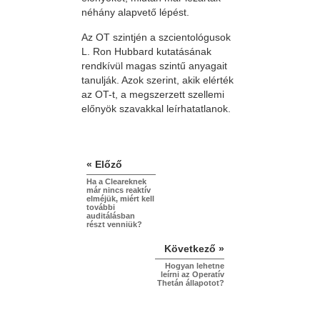
néhány alapvető lépést.
Az OT szintjén a szcientológusok
L. Ron Hubbard kutatásának
rendkívül magas szintű anyagait
tanulják. Azok szerint, akik elérték
az OT-t, a megszerzett szellemi
előnyök szavakkal leírhatatlanok.
« Előző
Ha a Cleareknek
már nincs reaktív
elméjük, miért kell
további
auditálásban
részt venniük?
Következő »
Hogyan lehetne
leírni az Operatív
Thetán állapotot?