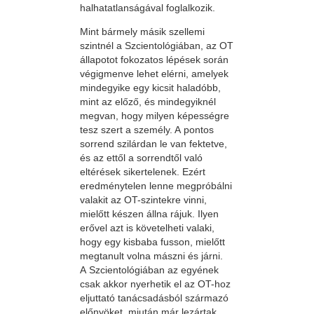
halhatatlanságával foglalkozik.
Mint bármely másik szellemi
szintnél a Szcientológiában, az OT
állapotot fokozatos lépések során
végigmenve lehet elérni, amelyek
mindegyike egy kicsit haladóbb,
mint az előző, és mindegyiknél
megvan, hogy milyen képességre
tesz szert a személy. A pontos
sorrend szilárdan le van fektetve,
és az ettől a sorrendtől való
eltérések sikertelenek. Ezért
eredménytelen lenne megpróbálni
valakit az OT-szintekre vinni,
mielőtt készen állna rájuk. Ilyen
erővel azt is követelheti valaki,
hogy egy kisbaba fusson, mielőtt
megtanult volna mászni és járni.
A Szcientológiában az egyének
csak akkor nyerhetik el az OT-hoz
eljuttató tanácsadásból származó
előnyöket, miután már lezártak