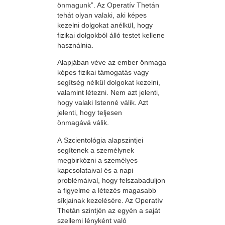
önmagunk”. Az Operatív Thetán
tehát olyan valaki, aki képes
kezelni dolgokat anélkül, hogy
fizikai dolgokból álló testet kellene
használnia.
Alapjában véve az ember önmaga
képes fizikai támogatás vagy
segítség nélkül dolgokat kezelni,
valamint létezni. Nem azt jelenti,
hogy valaki Istenné válik. Azt
jelenti, hogy teljesen
önmagává válik.
A Szcientológia alapszintjei
segítenek a személynek
megbirkózni a személyes
kapcsolataival és a napi
problémáival, hogy felszabaduljon
a figyelme a létezés magasabb
síkjainak kezelésére. Az Operatív
Thetán szintjén az egyén a saját
szellemi lényként való