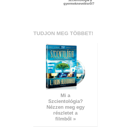
Szcientológia a
gyermeknevelésről?
TUDJON MEG TÖBBET!
Mi a
Szcientológia?
Nézzen meg egy
részletet a
filmből »