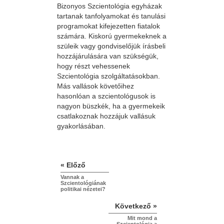
Bizonyos Szcientológia egyházak
tartanak tanfolyamokat és tanulási
programokat kifejezetten fiatalok
számára. Kiskorú gyermekeknek a
szüleik vagy gondviselőjük írásbeli
hozzájárulására van szükségük,
hogy részt vehessenek
Szcientológia szolgáltatásokban.
Más vallások követőihez
hasonlóan a szcientológusok is
nagyon büszkék, ha a gyermekeik
csatlakoznak hozzájuk vallásuk
gyakorlásában.
« Előző
Vannak a
Szcientológiának
politikai nézetei?
Következő »
Mit mond a