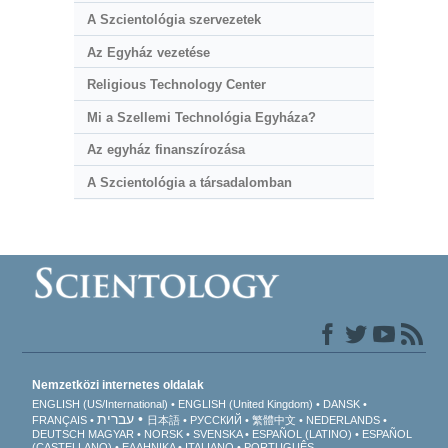
A Szcientológia szervezetek
Az Egyház vezetése
Religious Technology Center
Mi a Szellemi Technológia Egyháza?
Az egyház finanszírozása
A Szcientológia a társadalomban
Nemzetközi internetes oldalak
ENGLISH (US/International)
ENGLISH (United Kingdom)
DANSK
עברית
FRANÇAIS
日本語
РУССКИЙ
繁體中文
NEDERLANDS
DEUTSCH
MAGYAR
NORSK
SVENSKA
ESPAÑOL (LATINO)
ESPAÑOL
(CASTELLANO)
ΕΛΛΗΝΙΚA
ITALIANO
PORTUGUÊS