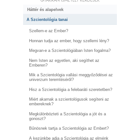
Háttér és alapelvek
A Szcientológia tanai
Szellem-e az Ember?
Honnan tudja az ember, hogy szellemi lény?
Megvan-e a Szcientológiában Isten fogalma?
Nem Isten az egyetlen, aki segíthet az
Emberen?
Mik a Szcientológia vallási meggyőződései az
univerzum teremtéséről?
Hisz a Szcientológia a felebaráti szeretetben?
Miért akarnak a szcientológusok segíteni az
embereknek?
Megkülönbözteti a Szcientológia a jót és a
gonoszt?
Bűnösnek tartja a Szcientológia az Embert?
A kezünkbe adja a Szcientológia az elménk