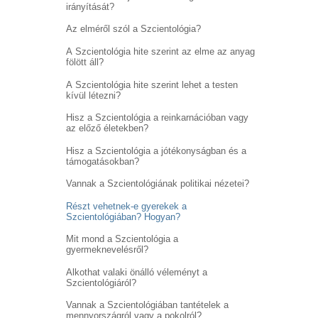
irányítását?
Az elméről szól a Szcientológia?
A Szcientológia hite szerint az elme az anyag
fölött áll?
A Szcientológia hite szerint lehet a testen
kívül létezni?
Hisz a Szcientológia a reinkarnációban vagy
az előző életekben?
Hisz a Szcientológia a jótékonyságban és a
támogatásokban?
Vannak a Szcientológiának politikai nézetei?
Részt vehetnek-e gyerekek a
Szcientológiában? Hogyan?
Mit mond a Szcientológia a
gyermeknevelésről?
Alkothat valaki önálló véleményt a
Szcientológiáról?
Vannak a Szcientológiában tantételek a
mennyországról vagy a pokolról?