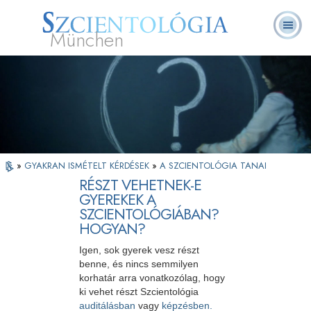
München
L. Ron Hubbard
Mi a Szcientológia?
Önkéntes lelkészek
GYIK
Könyvek
»
GYAKRAN ISMÉTELT KÉRDÉSEK
»
A SZCIENTOLÓGIA TANAI
RÉSZT VEHETNEK-E
GYEREKEK A
SZCIENTOLÓGIÁBAN?
HOGYAN?
Igen, sok gyerek vesz részt
benne, és nincs semmilyen
korhatár arra vonatkozólag, hogy
ki vehet részt Szcientológia
auditálásban
vagy
képzésben.