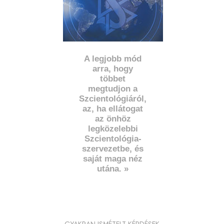
A legjobb mód
arra, hogy
többet
megtudjon a
Szcientológiáról,
az, ha ellátogat
az önhöz
legközelebbi
Szcientológia-
szervezetbe, és
saját maga néz
utána. »
GYAKRAN ISMÉTELT KÉRDÉSEK