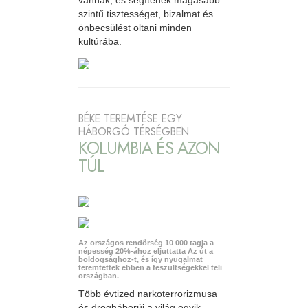
vannak, és segítenek magasabb
szintű tisztességet, bizalmat és
önbecsülést oltani minden
kultúrába.
BÉKE TEREMTÉSE EGY
HÁBORGÓ TÉRSÉGBEN
KOLUMBIA ÉS AZON
TÚL
Az országos rendőrség 10 000 tagja a
népesség 20%-ához eljuttatta Az út a
boldogsághoz-t, és így nyugalmat
teremtettek ebben a feszültségekkel teli
országban.
Több évtized narkoterrorizmusa
és drogháborúi a világ egyik