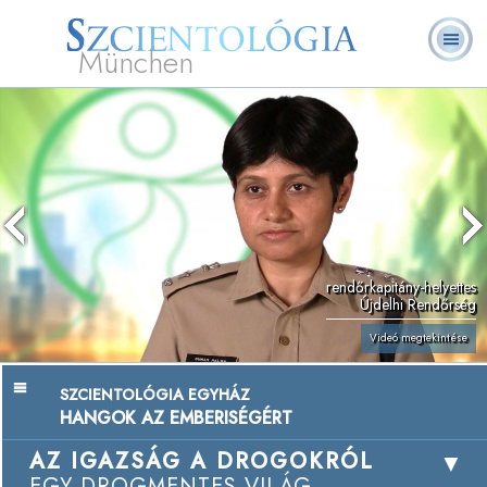
München
L. Ron Hubbard
Mi a Szcientológia?
Önkéntes lelkészek
GYIK
Könyvek
rendőrkapitány-helyettes
Újdelhi Rendőrség
Videó megtekintése
SZCIENTOLÓGIA EGYHÁZ
HANGOK AZ EMBERISÉGÉRT
AZ IGAZSÁG A DROGOKRÓL
EGY DROGMENTES VILÁG