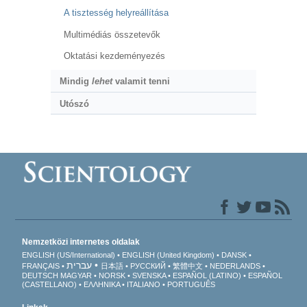
A tisztesség helyreállítása
Multimédiás összetevők
Oktatási kezdeményezés
Mindig
lehet
valamit tenni
Utószó
Nemzetközi internetes oldalak
ENGLISH (US/International)
ENGLISH (United Kingdom)
DANSK
עברית
FRANÇAIS
日本語
РУССКИЙ
繁體中文
NEDERLANDS
DEUTSCH
MAGYAR
NORSK
SVENSKA
ESPAÑOL (LATINO)
ESPAÑOL
(CASTELLANO)
ΕΛΛΗΝΙΚA
ITALIANO
PORTUGUÊS