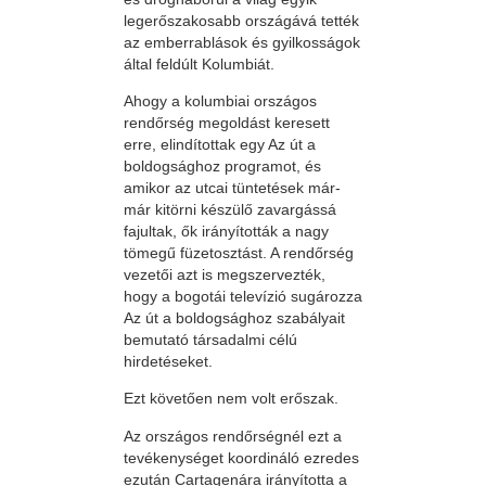
legerőszakosabb országává tették
az emberrablások és gyilkosságok
által feldúlt Kolumbiát.
Ahogy a kolumbiai országos
rendőrség megoldást keresett
erre, elindítottak egy Az út a
boldogsághoz programot, és
amikor az utcai tüntetések már-
már kitörni készülő zavargássá
fajultak, ők irányították a nagy
tömegű füzetosztást. A rendőrség
vezetői azt is megszervezték,
hogy a bogotái televízió sugározza
Az út a boldogsághoz szabályait
bemutató társadalmi célú
hirdetéseket.
Ezt követően nem volt erőszak.
Az országos rendőrségnél ezt a
tevékenységet koordináló ezredes
ezután Cartagenára irányította a