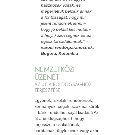
hasznosak voltak, és
megértettük belőlük annak
a fontosságát, hogy mit
jelent rendőrnek lenni –
hogy jó példát kell mutatni
a helyi közösségnek és az
egész társadalomnak.”
–
városi rendőrparancsnok,
Bogotá, Kolumbia
NEMZETKÖZI
ÜZENET
AZ ÚT A BOLDOGSÁGHOZ
TERJESZTÉSE
Egyének, iskolák, rendőrőrsök,
kormányok, cégek, szakmai körök
– bárki rendelhet saját kiadású Az
út a boldogsághoz-t, hogy
terjessze a családjának,
barátainak, ügyfeleinek vagy akár