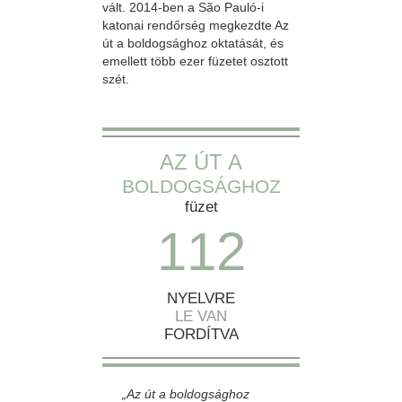
vált. 2014-ben a São Pauló-i
katonai rendőrség megkezdte Az
út a boldogsághoz oktatását, és
emellett több ezer füzetet osztott
szét.
AZ ÚT A
BOLDOGSÁGHOZ
füzet
1
1
2
NYELVRE
LE VAN
FORDÍTVA
„Az út a boldogsághoz