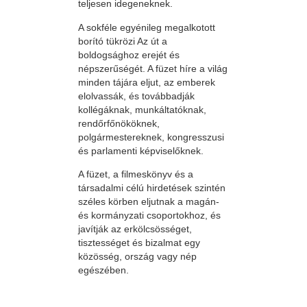
teljesen idegeneknek.
A sokféle egyénileg megalkotott
borító tükrözi Az út a
boldogsághoz erejét és
népszerűségét. A füzet híre a világ
minden tájára eljut, az emberek
elolvassák, és továbbadják
kollégáknak, munkáltatóknak,
rendőrfőnököknek,
polgármestereknek, kongresszusi
és parlamenti képviselőknek.
A füzet, a filmeskönyv és a
társadalmi célú hirdetések szintén
széles körben eljutnak a magán-
és kormányzati csoportokhoz, és
javítják az erkölcsösséget,
tisztességet és bizalmat egy
közösség, ország vagy nép
egészében.