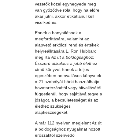
vezetők közel egynegyede meg
van győződve róla, hogy ha előre
akar jutni, akkor etikátlanul kell
viselkednie.
Ennek a hanyatlásnak a
megfordítására, valamint az
alapvető erkölcsi rend és értékek
helyreállítására L. Ron Hubbard
megírta
Az út a boldogsághoz:
Ésszerű útikalauz a jobb élethez
című könyvet Ennek a teljes
egészében nemvallásos könyvnek
a 21 szabályát bárki használhatja,
hovatartozásától vagy hitvallásától
függetlenül, hogy sajátjává tegye a
jóságot, a becsületességet és az
élethez szükséges
alapkészségeket.
A már 112 nyelven megjelent Az út
a boldogsághoz nyugalmat hozott
erőszaktól szenvedő