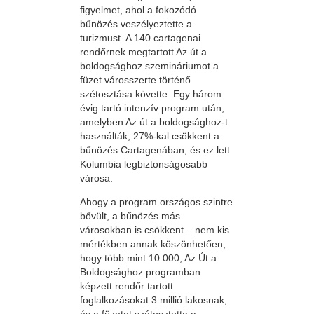
figyelmet, ahol a fokozódó
bűnözés veszélyeztette a
turizmust. A 140 cartagenai
rendőrnek megtartott Az út a
boldogsághoz szemináriumot a
füzet városszerte történő
szétosztása követte. Egy három
évig tartó intenzív program után,
amelyben Az út a boldogsághoz-t
használták, 27%-kal csökkent a
bűnözés Cartagenában, és ez lett
Kolumbia legbiztonságosabb
városa.
Ahogy a program országos szintre
bővült, a bűnözés más
városokban is csökkent – nem kis
mértékben annak köszönhetően,
hogy több mint 10 000, Az Út a
Boldogsághoz programban
képzett rendőr tartott
foglalkozásokat 3 millió lakosnak,