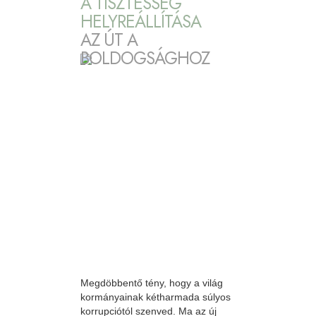
A TISZTESSÉG
HELYREÁLLÍTÁSA
AZ ÚT A
BOLDOGSÁGHOZ
Megdöbbentő tény, hogy a világ
kormányainak kétharmada súlyos
korrupciótól szenved. Ma az új