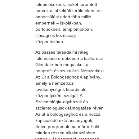
településeknek, békét teremtett
harcok által feldúlt területeken, és
önbecsülést adott több millió
embernek – iskolákban,
börtönökben, templomokban,
ifjúsági és közösségi
központokban.
Az összes társadalmi réteg
felemelése érdekében a kaliforniai
Glendale-ben megalakult a
nonprofit és szekuláris Nemzetközi
Az Út a Boldogsághoz Alapítvány,
amely a nemzetközi
tevékenységek koordináló
központjaként szolgál. A
Szcientológia-egyházak és
szcientológusok támogatása révén
Az út a boldogsághoz és a hozzá
kapcsolódó oktatási anyagok,
illetve programok ma már a Föld
minden részén alkalmazásban