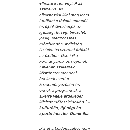
elhozta a reményt. A 21
szabállyal és
alkalmazásukkal meg lehet
fordítani a dolgok menetét,
és újból élvezhetjük az
igazság, hűség, becsület,
jóság, megbocsátás,
mértéktartás, méltóság,
tisztelet és szeretet értékét
az életben. Dominika
kormányának és népének
nevében szeretnék
köszönetet mondani
önöknek ezért a
kezdeményezésért és
ennek a programnak a
sikerre vitele érdekében
kifejtett erőfeszítéseikért.”
–
kulturális, ifjúsági és
sportminiszter, Dominika
„Az út a boldogsághoz nem