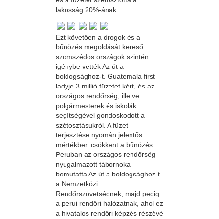
és a füzetet szétosztotta a
lakosság 20%-ának.
Ezt követően a drogok és a
bűnözés megoldását kereső
szomszédos országok szintén
igénybe vették Az út a
boldogsághoz-t. Guatemala first
ladyje 3 millió füzetet kért, és az
országos rendőrség, illetve
polgármesterek és iskolák
segítségével gondoskodott a
szétosztásukról. A füzet
terjesztése nyomán jelentős
mértékben csökkent a bűnözés.
Peruban az országos rendőrség
nyugalmazott tábornoka
bemutatta Az út a boldogsághoz-t
a Nemzetközi
Rendőrszövetségnek, majd pedig
a perui rendőri hálózatnak, ahol ez
a hivatalos rendőri képzés részévé