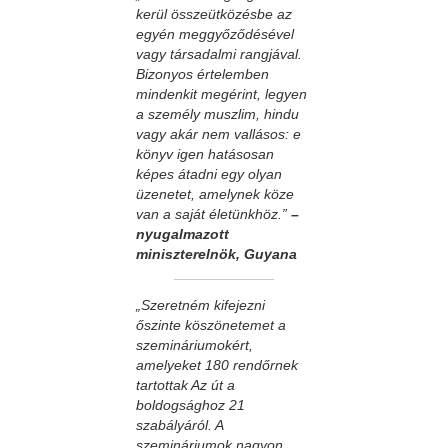
kerül összeütközésbe az
egyén meggyőződésével
vagy társadalmi rangjával.
Bizonyos értelemben
mindenkit megérint, legyen
a személy muszlim, hindu
vagy akár nem vallásos: e
könyv igen hatásosan
képes átadni egy olyan
üzenetet, amelynek köze
van a saját életünkhöz.”
–
nyugalmazott
miniszterelnök, Guyana
„Szeretném kifejezni
őszinte köszönetemet a
szemináriumokért,
amelyeket 180 rendőrnek
tartottak Az út a
boldogsághoz 21
szabályáról. A
szemináriumok nagyon