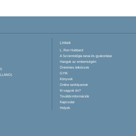
Linkek
L. Ron Hubbard
A Szcientológia tanai és gyakorlatai
Hangok az emberiségért
Önkéntes lelkészek
O)
GYIK
ELLANO)
Könyvek
Online tanfolyamok
Ki vagyok én?
További információk
Kapcsolat
Helyek