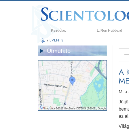
Kezdőlap
L. Ron Hubbard
»
EVENTS
Útmutató
A 
ME
Mi a
Jöjj
bemu
az a
Világ