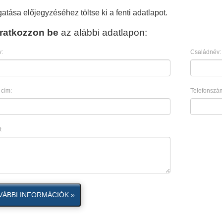
atása előjegyzéséhez töltse ki a fenti adatlapot.
Iratkozzon be
az alábbi adatlapon:
:
Családnév:
 cím:
Telefonszá
t
VÁBBI INFORMÁCIÓK »