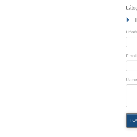
Látog
Utónév
E-mail
Üzene
TO