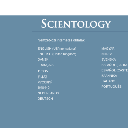
Nemzetközi internetes oldalak
ENGLISH (US/International)
MAGYAR
ENGLISH (United Kingdom)
NORSK
DANSK
SVENSKA
FRANÇAIS
ESPAÑOL (LATIN
עברית
ESPAÑOL (CAST
ΕΛΛΗΝΙΚA
日本語
ITALIANO
РУССКИЙ
PORTUGUÊS
繁體中文
NEDERLANDS
DEUTSCH