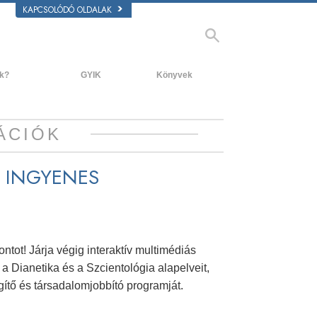
KAPCSOLÓDÓ OLDALAK
k?
GYIK
Könyvek
Kezdőkönyvek
Háttér és alapelvek
Hangoskönyvek
Látogatás egy egyházban
ÁCIÓK
Bevezető előadások
A Szcientológia szervezetek
 INGYENES
Filmek
tot! Járja végig interaktív multimédiás
 Dianetika és a Szcientológia alapelveit,
ítő és társadalomjobbító programját.