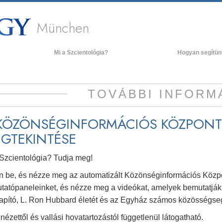
München
Mi a Szcientológia?
Hogyan segítün
Hittételek és gyakorlatok
A Szcientológia hitvallásai és kódexei
TOVÁBBI INFORM
Mit mondanak a szcientológusok
a Szcientológiáról?
KÖZÖNSÉGINFORMÁCIÓS KÖZPONT
Ismerjen meg egy szcientológust!
GTEKINTÉSE
Látogatás egy egyházban
 Szcientológia? Tudja meg!
A Szcientológia alapelvei
ön be, és nézze meg az automatizált Közönséginformációs Közpon
Bevezetés a Dianetikába
tatópaneleinket, és nézze meg a videókat, amelyek bemutatják a
Szeretet és gyűlölet –
Mi a nagyság?
lapító, L. Ron Hubbard életét és az Egyház számos közösségseg
nézettől és vallási hovatartozástól függetlenül látogatható.