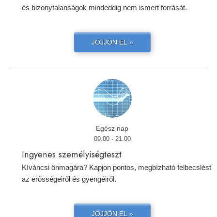
és bizonytalanságok mindeddig nem ismert forrását.
JÖJJÖN EL »
Egész nap
09.00 - 21.00
Ingyenes személyiségteszt
Kíváncsi önmagára? Kapjon pontos, megbízható felbecslést
az erősségeiről és gyengéiről.
JÖJJÖN EL »