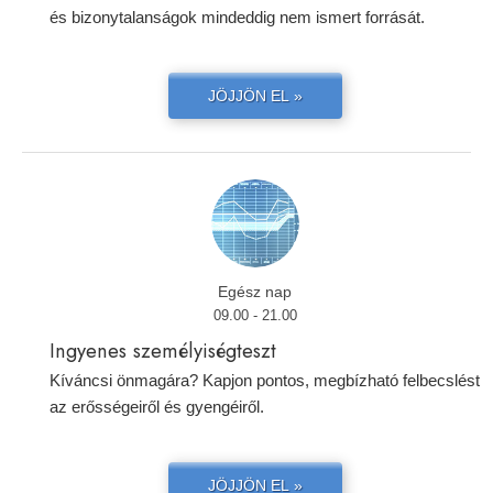
és bizonytalanságok mindeddig nem ismert forrását.
JÖJJÖN EL »
Egész nap
09.00 - 21.00
Ingyenes személyiségteszt
Kíváncsi önmagára? Kapjon pontos, megbízható felbecslést
az erősségeiről és gyengéiről.
JÖJJÖN EL »