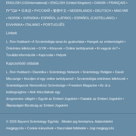
ENGLISH (US/International)
ENGLISH (United Kingdom)
DANSK
FRANÇAIS
עברית
日本語
РУССКИЙ
繁體中文
NEDERLANDS
DEUTSCH
MAGYAR
NORSK
SVENSKA
ESPAÑOL (LATINO)
ESPAÑOL (CASTELLANO)
ΕΛΛΗΝΙΚA
ITALIANO
PORTUGUÊS
Linkek
L. Ron Hubbard
A Szcientológia tanai és gyakorlatai
Hangok az emberiségért
Önkéntes lelkészek
GYIK
Könyvek
Online tanfolyamok
Ki vagyok én?
További információk
Kapcsolat
Helyek
Kapcsolódó oldalak
L. Ron Hubbard
Dianetika
Scientology Network
Scientology Religion
David
Miscavige
Kezdjen el egy online tanfolyamot!
Szcientológia önkéntes lelkészek
Scientológusok Nemzetközi Szövetsége
Freedom Magazine
Az út a
boldogsághoz
Akik felszólalnak egy
drogmentes világért
Együtt az Emberi Jogokért
Fiatalok az Emberi Jogokért
Állampolgári Bizottság az Emberi Jogokért
© 2026
Bayerni Scientology Egyház .
Minden jog fenntartva.
Adatvédelmi
megjegyzés
•
Cookie-irányelvek
•
Használati feltételek
•
Jogi megjegyzés