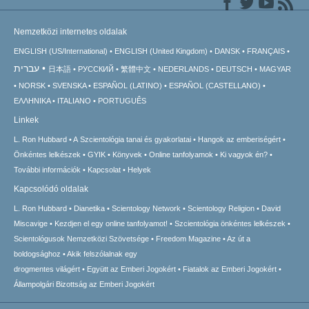
Nemzetközi internetes oldalak
ENGLISH (US/International)
ENGLISH (United Kingdom)
DANSK
FRANÇAIS
עברית
日本語
РУССКИЙ
繁體中文
NEDERLANDS
DEUTSCH
MAGYAR
NORSK
SVENSKA
ESPAÑOL (LATINO)
ESPAÑOL (CASTELLANO)
ΕΛΛΗΝΙΚA
ITALIANO
PORTUGUÊS
Linkek
L. Ron Hubbard
A Szcientológia tanai és gyakorlatai
Hangok az emberiségért
Önkéntes lelkészek
GYIK
Könyvek
Online tanfolyamok
Ki vagyok én?
További információk
Kapcsolat
Helyek
Kapcsolódó oldalak
L. Ron Hubbard
Dianetika
Scientology Network
Scientology Religion
David
Miscavige
Kezdjen el egy online tanfolyamot!
Szcientológia önkéntes lelkészek
Scientológusok Nemzetközi Szövetsége
Freedom Magazine
Az út a
boldogsághoz
Akik felszólalnak egy
drogmentes világért
Együtt az Emberi Jogokért
Fiatalok az Emberi Jogokért
Állampolgári Bizottság az Emberi Jogokért