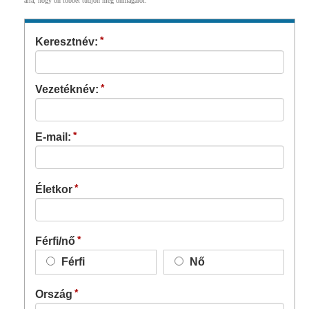
arra, hogy ön többet tudjon meg önmagáról.
Keresztnév:
Vezetéknév:
E-mail:
Életkor
Férfi/nő
Férfi
Nő
Ország