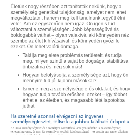
Életünk nagy részében azt tanították nekünk, hogy a
személyiség genetikai tulajdonság, amelyet nem lehet
megváltoztatni, hanem meg kell tanulnunk „együtt élni
vele”. Ám ez egyszerűen nem igaz. Ön igenis tud
változtatni a személyiségén. Jobb képességűvé és
boldogabbá válhat – olyan valakivé, aki könnyedén néz
szembe az élet kihívásaival, és könnyedén győzi le
ezeket. Ön lehet valódi önmaga.
Találja meg élete problémás területeit, és tudja
meg, milyen szintű a saját boldogsága, stabilitása,
önbizalma és még sok más!
Hogyan befolyásolja a személyisége azt, hogy ön
mennyire tud jól kijönni másokkal?
Ismerje meg a személyisége erős oldalait, és hogy
hogyan tudja tovább erősíteni ezeket – így többet
érhet el az életben, és magasabb létállapotokba
juthat.
Ha szeretné azonnal elvégezni az ingyenes
személyiségtesztet, töltse ki a jobbra található űrlapot »
Az OCA személyiségteszt és a személyes konzultáció, amelyen kiértékelik az eredményeket,
teljesen ingyenes, és nem jár semmilyen további kötelezettséggel – ez csupán egy remek alkalom