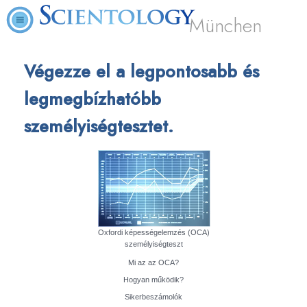
München
Végezze el a legpontosabb és
legmegbízhatóbb
személyiségtesztet.
Oxfordi képességelemzés (OCA)
személyiségteszt
Mi az az OCA?
Hogyan működik?
Sikerbeszámolók